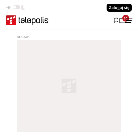
Zaloguj się
33