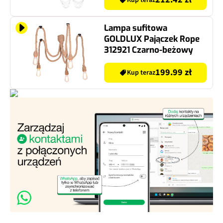
Kup teraz
Lampa sufitowa
GOLDLUX Pajączek Rope
312921 Czarno-beżowy
199.99 zł
Kup teraz