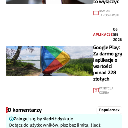
to wyłączyć
DAMIAN
1
JAROSZEWSKI
06
APLIKACJE
SIE
2026
Google Play:
Za darmo gry
i aplikacje o
wartości
ponad 228
złotych
PATRYCJA
2
KORBA
0 komentarzy
Popularne
Zaloguj się, by śledzić dyskuję
Dołącz do użytkowników, pisz bez limitu, śledź