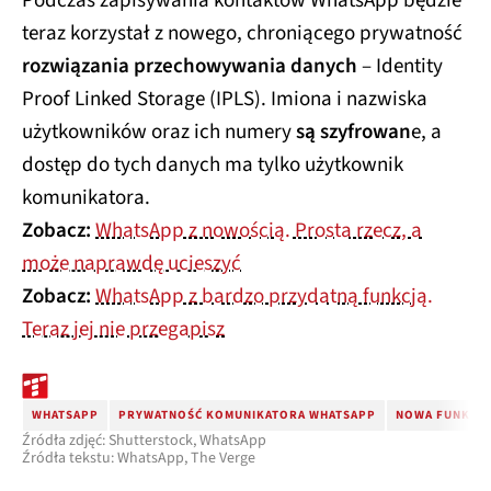
Podczas zapisywania kontaktów WhatsApp będzie
teraz korzystał z nowego, chroniącego prywatność
rozwiązania przechowywania danych
– Identity
Proof Linked Storage (IPLS). Imiona i nazwiska
użytkowników oraz ich numery
są szyfrowan
e, a
dostęp do tych danych ma tylko użytkownik
komunikatora.
Zobacz:
WhatsApp z nowością. Prosta rzecz, a
może naprawdę ucieszyć
Zobacz:
WhatsApp z bardzo przydatną funkcją.
Teraz jej nie przegapisz
WHATSAPP
PRYWATNOŚĆ KOMUNIKATORA WHATSAPP
NOWA FUNKCJ
Źródła zdjęć: Shutterstock, WhatsApp
Źródła tekstu: WhatsApp, The Verge