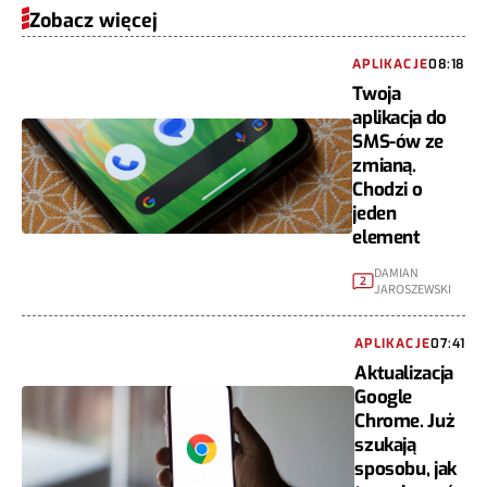
Zobacz więcej
APLIKACJE
08:18
Twoja
aplikacja do
SMS-ów ze
zmianą.
Chodzi o
jeden
element
DAMIAN
2
JAROSZEWSKI
APLIKACJE
07:41
Aktualizacja
Google
Chrome. Już
szukają
sposobu, jak