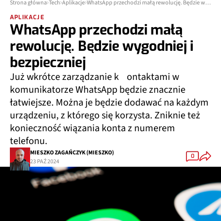
Strona główna
Tech
Aplikacje
WhatsApp przechodzi małą rewolucję. Będzie wygodniej i bezpieczniej
APLIKACJE
WhatsApp przechodzi małą
rewolucję. Będzie wygodniej i
bezpieczniej
Już wkrótce zarządzanie k ontaktami w
komunikatorze WhatsApp będzie znacznie
łatwiejsze. Można je będzie dodawać na każdym
urządzeniu, z którego się korzysta. Zniknie też
konieczność wiązania konta z numerem
telefonu.
MIESZKO ZAGAŃCZYK (MIESZKO)
0
23 PAŹ 2024