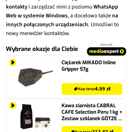
kontakty
i zarządzać nimi z poziomu
WhatsApp
Web w systemie Windows
, a docelowo także
na
innych połączonych urządzeniach
. Umożliwi to
nowy menedżer kontaktów.
REKLAMA
Wybrane okazje dla Ciebie
Ciężarek MIKADO Inline
Gripper 57g
4.99 zł
Kup teraz
Kawa ziarnista CABRAL
CAFE Selection Peru 1 kg +
Zestaw szklanek GÖTZE &
JENSEN GA191 (2 sztuki)
212.42 zł