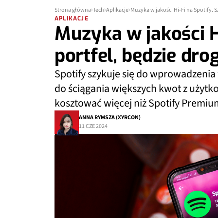
Strona główna
Tech
Aplikacje
Muzyka w jakości Hi-Fi na Spotify. S
APLIKACJE
Muzyka w jakości Hi
portfel, będzie dro
Spotify szykuje się do wprowadzenia 
do ściągania większych kwot z użytko
kosztować więcej niż Spotify Premi
ANNA RYMSZA (XYRCON)
11 CZE 2024