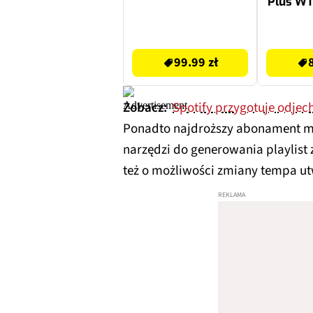
Plus W
99.99 zł
85.99 zł
99.99 zł
Zobacz:
Spotify przygotuje odjecha
Ponadto najdroższy abonament m
narzędzi do generowania playlist 
też o możliwości zmiany tempa ut