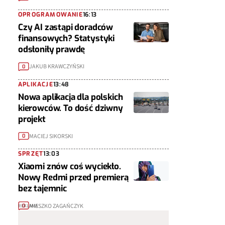
OPROGRAMOWANIE
16:13
Czy AI zastąpi doradców
finansowych? Statystyki
odsłoniły prawdę
JAKUB KRAWCZYŃSKI
0
APLIKACJE
13:48
Nowa aplikacja dla polskich
kierowców. To dość dziwny
projekt
MACIEJ SIKORSKI
0
SPRZĘT
13:03
Xiaomi znów coś wyciekło.
Nowy Redmi przed premierą
bez tajemnic
MIESZKO ZAGAŃCZYK
0