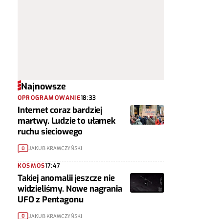
Najnowsze
OPROGRAMOWANIE
18:33
Internet coraz bardziej
martwy. Ludzie to ułamek
ruchu sieciowego
JAKUB KRAWCZYŃSKI
0
KOSMOS
17:47
Takiej anomalii jeszcze nie
widzieliśmy. Nowe nagrania
UFO z Pentagonu
JAKUB KRAWCZYŃSKI
0