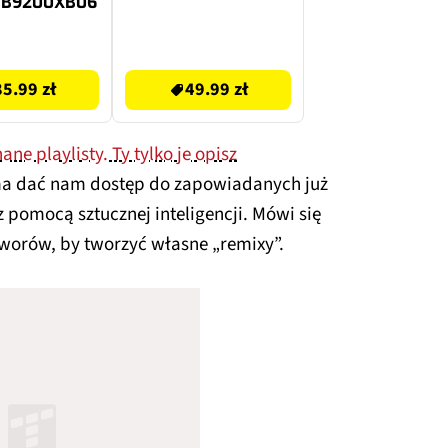
TB9200XB06
49.99 zł
85.99 zł
49.99 zł
ne playlisty. Ty tylko je opisz
a dać nam dostęp do zapowiadanych już
z pomocą sztucznej inteligencji. Mówi się
worów, by tworzyć własne „remixy”.