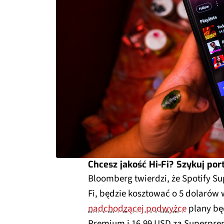
Chcesz jakość Hi-Fi? Szykuj port
Bloomberg twierdzi, że Spotify Su
Fi, będzie kosztować o 5 dolarów 
nadchodzącej podwyżce
plany bę
Premium i 16,99 USD za Superpre