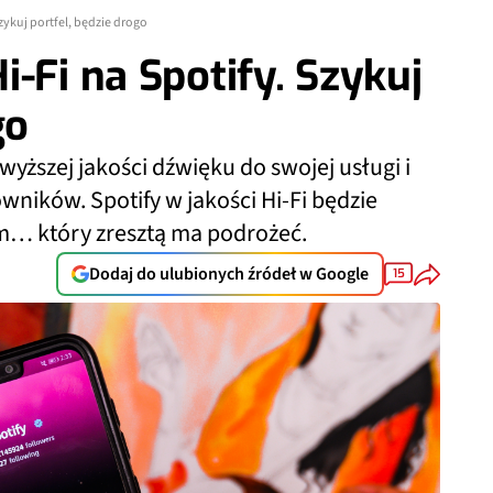
zykuj portfel, będzie drogo
-Fi na Spotify. Szykuj
go
wyższej jakości dźwięku do swojej usługi i
wników. Spotify w jakości Hi-Fi będzie
um… który zresztą ma podrożeć.
Dodaj do ulubionych źródeł w Google
15