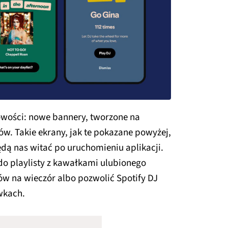
owości: nowe bannery, tworzone na
. Takie ekrany, jak te pokazane powyżej,
dą nas witać po uruchomieniu aplikacji.
do playlisty z kawałkami ulubionego
w na wieczór albo pozwolić Spotify DJ
wkach.