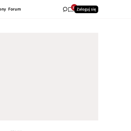
28
ony
Forum
Zaloguj się