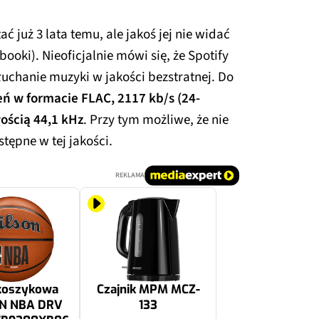
ć już 3 lata temu, ale jakoś jej nie widać
booki). Nieoficjalnie mówi się, że Spotify
chanie muzyki w jakości bezstratnej. Do
ń w formacie FLAC, 2117 kb/s (24-
ością 44,1 kHz
. Przy tym możliwe, że nie
tępne w tej jakości.
REKLAMA
 koszykowa
Czajnik MPM MCZ-
N NBA DRV
133