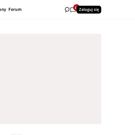
19
ony
Forum
Zaloguj się