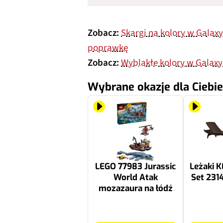
Zobacz:
Skargi na kolory w Galax
poprawkę
Zobacz:
Wyblakłe kolory w Galaxy
Wybrane okazje dla Ciebie
LEGO 77983 Jurassic
Leżaki K
World Atak
Set 231
mozazaura na łódź
319.99 zł
1409.99 zł