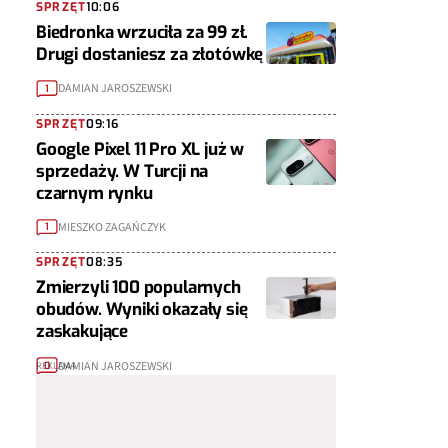
SPRZĘT
10:06
Biedronka wrzuciła za 99 zł.
Drugi dostaniesz za złotówkę
DAMIAN JAROSZEWSKI
1
SPRZĘT
09:16
Google Pixel 11 Pro XL już w
sprzedaży. W Turcji na
czarnym rynku
MIESZKO ZAGAŃCZYK
1
SPRZĘT
08:35
Zmierzyli 100 popularnych
obudów. Wyniki okazały się
zaskakujące
DAMIAN JAROSZEWSKI
0