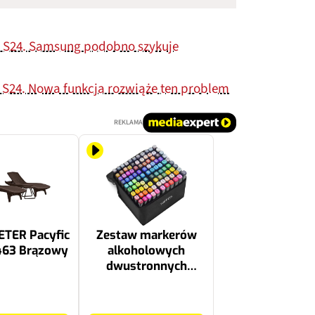
y S24. Samsung podobno szykuje
 S24. Nowa funkcja rozwiąże ten problem
REKLAMA
ETER Pacyfic
Zestaw markerów
463 Brązowy
alkoholowych
dwustronnych
EXTRALINK (100
sztuk)
38.99 zł