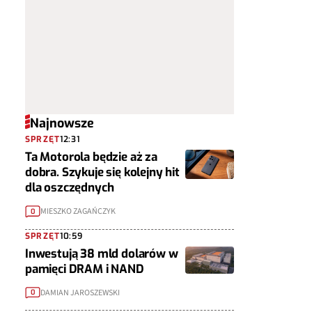
Najnowsze
SPRZĘT
12:31
Ta Motorola będzie aż za
dobra. Szykuje się kolejny hit
dla oszczędnych
MIESZKO ZAGAŃCZYK
0
SPRZĘT
10:59
Inwestują 38 mld dolarów w
pamięci DRAM i NAND
DAMIAN JAROSZEWSKI
0