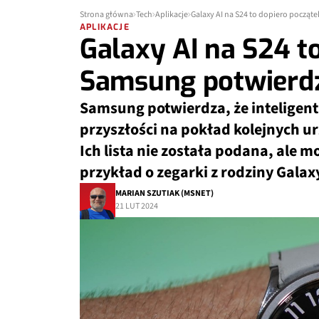
Strona główna
Tech
Aplikacje
Galaxy AI na S24 to dopiero począt
APLIKACJE
Galaxy AI na S24 t
Samsung potwierdz
Samsung potwierdza, że inteligentn
przyszłości na pokład kolejnych ur
Ich lista nie została podana, ale
przykład o zegarki z rodziny Galax
MARIAN SZUTIAK (MSNET)
21 LUT 2024