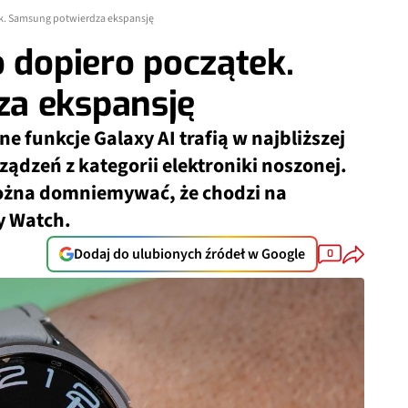
ek. Samsung potwierdza ekspansję
o dopiero początek.
a ekspansję
e funkcje Galaxy AI trafią w najbliższej
ządzeń z kategorii elektroniki noszonej.
 można domniemywać, że chodzi na
y Watch.
Dodaj do ulubionych źródeł w Google
0