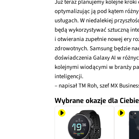
Już teraz planujemy kolejne kroki
optymalizując ją pod kątem różny
usługach. W niedalekiej przyszłoś
będą wykorzystywać sztuczną inte
i otwierania zupełnie nowej ery r
zdrowotnych. Samsung będzie nad
doświadczenia Galaxy AI w różnyc
kolejnymi wiodącymi w branży par
inteligencji.
– napisał TM Roh, szef MX Busine
Wybrane okazje dla Ciebie