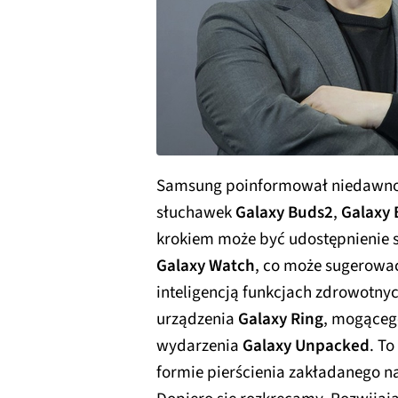
Samsung poinformował niedawno, 
słuchawek
Galaxy Buds2
,
Galaxy 
krokiem może być udostępnienie sz
Galaxy Watch
, co może sugerowa
inteligencją funkcjach zdrowotny
urządzenia
Galaxy Ring
, mogąceg
wydarzenia
Galaxy Unpacked
. To
formie pierścienia zakładanego na