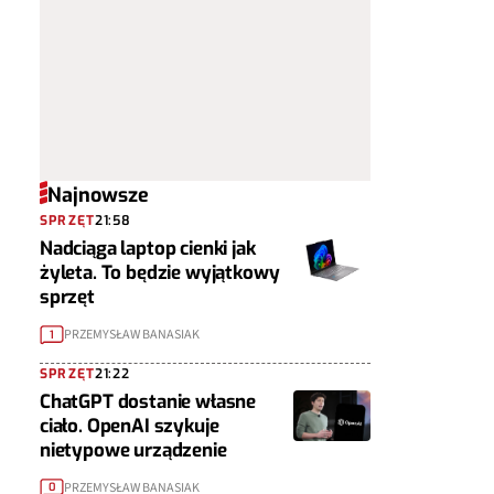
Najnowsze
SPRZĘT
21:58
Nadciąga laptop cienki jak
żyleta. To będzie wyjątkowy
sprzęt
PRZEMYSŁAW BANASIAK
1
SPRZĘT
21:22
ChatGPT dostanie własne
ciało. OpenAI szykuje
nietypowe urządzenie
PRZEMYSŁAW BANASIAK
0