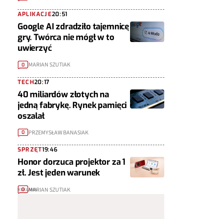
APLIKACJE
20:51
Google AI zdradziło tajemnicę
gry. Twórca nie mógł w to
uwierzyć
MARIAN SZUTIAK
0
TECH
20:17
40 miliardów złotych na
jedną fabrykę. Rynek pamięci
oszalał
PRZEMYSŁAW BANASIAK
0
SPRZĘT
19:46
Honor dorzuca projektor za 1
zł. Jest jeden warunek
MARIAN SZUTIAK
0