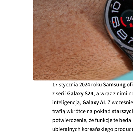
17 stycznia 2024 roku
Samsung
of
z serii
Galaxy S24
, a wraz z nimi 
inteligencją,
Galaxy AI
. Z wcześni
trafią wkrótce na pokład
starszy
potwierdzenie, że funkcje te będ
ubieralnych koreańskiego produc