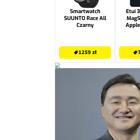
Smartwatch
Etui 
SUUNTO Race All
MagSi
Czarny
Apple
R
1259 zł
79.99 zł
1259 zł