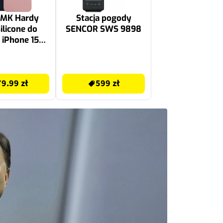
3MK Hardy
Stacja pogody
licone do
SENCOR SWS 9898
 iPhone 15
óżowy
599 zł
79.99 zł
599 zł