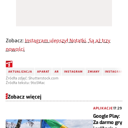
Zobacz:
Instagram ulepszył Notatki. Są aż trzy
nowości
AKTUALIZACJA
APARAT
AR
INSTAGRAM
ZMIANY
INSTAGRAM N
Źródła zdjęć: Shutterstock.com
Źródła tekstu: 9to5Mac
Zobacz więcej
APLIKACJE
17:29
Google Play:
Za darmo gry