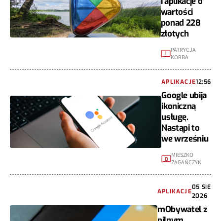
i aplikacje o
wartości
ponad 228
złotych
PATRYCJA
1
KORBA
APLIKACJE
12:56
Google ubija
ikoniczną
usługę.
Nastąpi to
we wrześniu
MIESZKO
0
ZAGAŃCZYK
05 SIE
APLIKACJE
2026
mObywatel z
pilnym