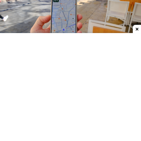
Dodaj do ulubionych źródeł w Google
Google
rozwija funkcję
"Ask Maps"
, która ma
zmienić Mapy Google z prostej nawigacji w
pełnoprawnego asystenta.
Narzędzie oparte na
sztucznej inteligencji pomoże zamówić jedzenie,
znaleźć i zarezerwować hotel, a także wyszukać
wydarzenia w okolicy oraz kupić na nie bilety.