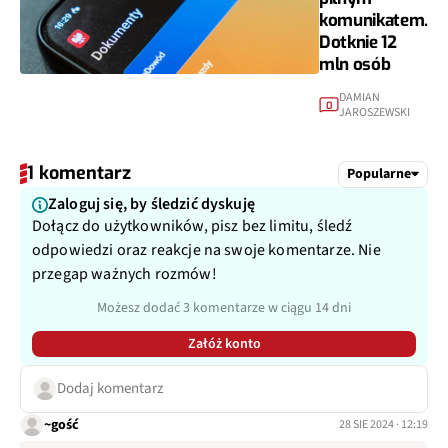
komunikatem.
Dotknie 12
mln osób
DAMIAN
0
JAROSZEWSKI
1 komentarz
Popularne
Zaloguj się, by śledzić dyskuję
Dołącz do użytkowników, pisz bez limitu, śledź
odpowiedzi oraz reakcje na swoje komentarze. Nie
przegap ważnych rozmów!
Możesz dodać 3 komentarze w ciągu 14 dni
Załóż konto
Dodaj komentarz
~gość
28 SIE 2024 · 12:19