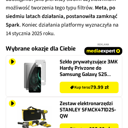
możliwość tworzenia tego typu filtrów.
Meta, po
siedmiu latach działania, postanowiła zamknąć
Spark
. Koniec działania platformy wyznaczyła na
14 stycznia 2025 roku.
REKLAMA
Wybrane okazje dla Ciebie
Szkło prywatyzujące 3MK
Hardy Privzone do
Samsung Galaxy S25
Edge (2 szt.)
79.99 zł
Kup teraz
Zestaw elektronarzędzi
STANLEY SFMCK471D2S-
QW