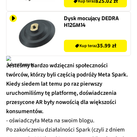
825.02 zł
Kup teraz
Dysk mocujący DEDRA
H12GM14
35.99 zł
Kup teraz
Jesteśmy bardzo wdzięczni społeczności
twórców, którzy byli częścią podróży Meta Spark.
Kiedy siedem lat temu po raz pierwszy
uruchomiliśmy tę platformę, doświadczenia
przesycone AR były nowością dla większości
konsumentów.
- oświadczyła Meta na swoim blogu.
Po zakończeniu działalności Spark (czyli z dniem