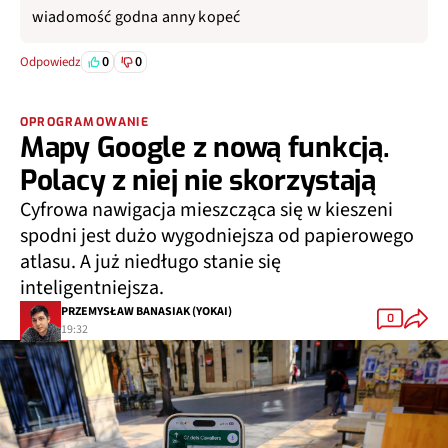
wiadomość godna anny kopeć
0
0
Odpowiedz
OPROGRAMOWANIE
Mapy Google z nową funkcją.
Polacy z niej nie skorzystają
Cyfrowa nawigacja mieszcząca się w kieszeni
spodni jest dużo wygodniejsza od papierowego
atlasu. A już niedługo stanie się
inteligentniejsza.
PRZEMYSŁAW BANASIAK (YOKAI)
0
19:32