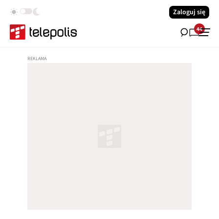
Zaloguj się
44