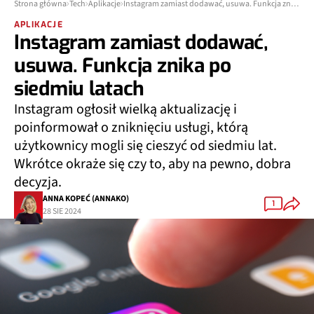
Strona główna
Tech
Aplikacje
Instagram zamiast dodawać, usuwa. Funkcja znika po siedmiu latach
APLIKACJE
Instagram zamiast dodawać,
usuwa. Funkcja znika po
siedmiu latach
Instagram ogłosił wielką aktualizację i
poinformował o zniknięciu usługi, którą
użytkownicy mogli się cieszyć od siedmiu lat.
Wkrótce okraże się czy to, aby na pewno, dobra
decyzja.
ANNA KOPEĆ (ANNAKO)
1
28 SIE 2024