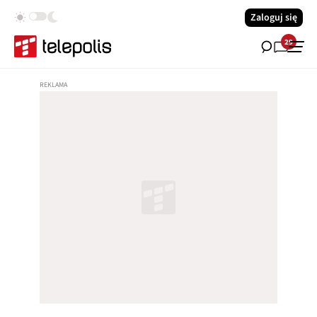
Zaloguj się
29