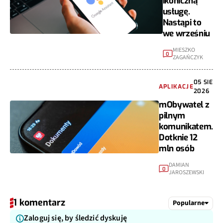
ikoniczną
usługę.
Nastąpi to
we wrześniu
MIESZKO
0
ZAGAŃCZYK
05 SIE
APLIKACJE
2026
mObywatel z
pilnym
komunikatem.
Dotknie 12
mln osób
DAMIAN
0
JAROSZEWSKI
1 komentarz
Popularne
Zaloguj się, by śledzić dyskuję