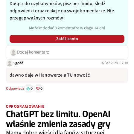
Dołącz do użytkowników, pisz bez limitu, śledź
odpowiedzi oraz reakcje na swoje komentarze. Nie
przegap ważnych rozmów!
Możesz dodać 3 komentarze w ciągu 14 dni
Załóż konto
Dodaj komentarz
~gość
16 PAŹ 2024 · 17:10
dawno daje w Hanowerze a TU nowość
0
0
Odpowiedz
OPROGRAMOWANIE
ChatGPT bez limitu. OpenAI
właśnie zmienia zasady gry
Mamy dobre wieści dla fanów sztucznej