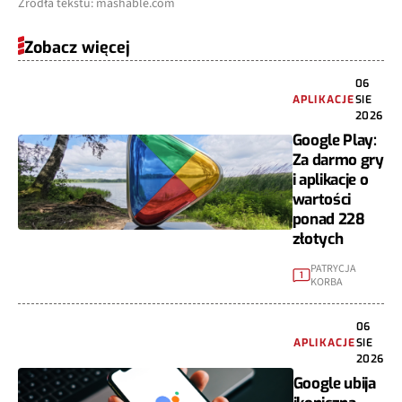
Źródła tekstu: mashable.com
Zobacz więcej
06
APLIKACJE
SIE
2026
Google Play:
Za darmo gry
i aplikacje o
wartości
ponad 228
złotych
PATRYCJA
1
KORBA
06
APLIKACJE
SIE
2026
Google ubija