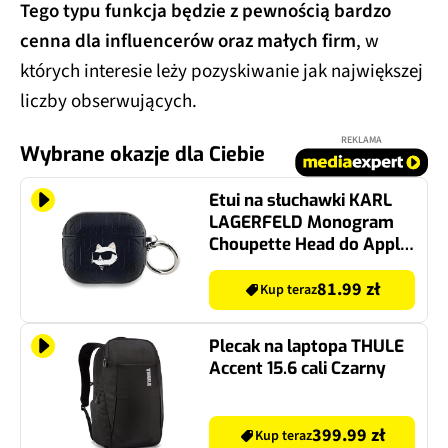
Tego typu funkcja będzie z pewnością bardzo
cenna dla influencerów oraz małych firm
, w
których interesie leży pozyskiwanie jak największej
liczby obserwujących.
REKLAMA
Wybrane okazje dla Ciebie
Etui na słuchawki KARL
LAGERFELD Monogram
Choupette Head do Apple
AirPods 3 Czarny
81.99 zł
Kup teraz
Plecak na laptopa THULE
Accent 15.6 cali Czarny
399.99 zł
Kup teraz