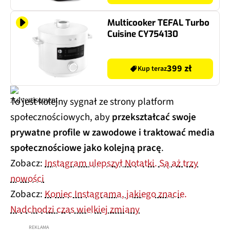
Multicooker TEFAL Turbo
Cuisine CY754130
399 zł
Kup teraz
To jest kolejny sygnał ze strony platform
społecznościowych, aby
przekształcać swoje
prywatne profile w zawodowe i traktować media
społecznościowe jako kolejną pracę
.
Zobacz:
Instagram ulepszył Notatki. Są aż trzy
nowości
Zobacz:
Koniec Instagrama, jakiego znacie.
Nadchodzi czas wielkiej zmiany