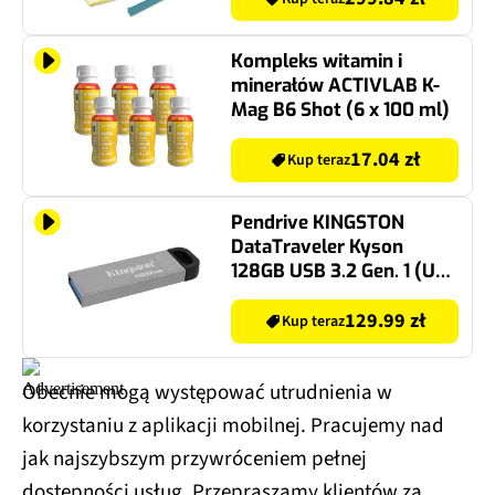
Kompleks witamin i
minerałów ACTIVLAB K-
Mag B6 Shot (6 x 100 ml)
17.04 zł
Kup teraz
Pendrive KINGSTON
DataTraveler Kyson
128GB USB 3.2 Gen. 1 (USB
3.0), Odczyt 200Mb/s,
Zapis 60Mb/s Srebrno-
129.99 zł
Kup teraz
czarny
Obecnie mogą występować utrudnienia w
korzystaniu z aplikacji mobilnej. Pracujemy nad
jak najszybszym przywróceniem pełnej
dostępności usług. Przepraszamy klientów za