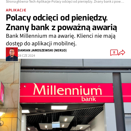
Strona główna
Tech
Aplikacje
Polacy odcięci od pieniędzy. Znany bank z poważną awarią
APLIKACJE
Polacy odcięci od pieniędzy.
Znany bank z poważną awarią
Bank Millennium ma awarię. Klienci nie mają
dostęp do aplikacji mobilnej.
DAMIAN JAROSZEWSKI (NER1O)
8
28 CZE 2024