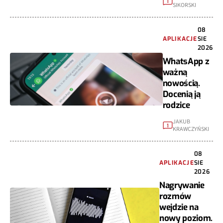
1
SIKORSKI
08
APLIKACJE
SIE
2026
WhatsApp z
ważną
nowością.
Docenią ją
rodzice
JAKUB
1
KRAWCZYŃSKI
08
APLIKACJE
SIE
2026
Nagrywanie
rozmów
wejdzie na
nowy poziom.