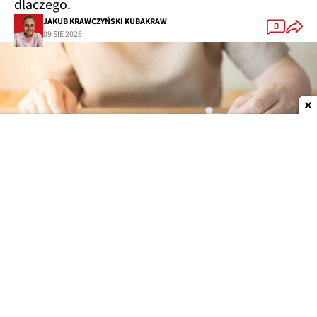
dlaczego.
JAKUB KRAWCZYŃSKI KUBAKRAW
0
09 SIE 2026
Dodaj do ulubionych źródeł w Google
Specyfika tej pracy chroni mózgi
Taksówkarze oraz kierowcy ambulansów o wiele
rzadziej umierają na Alzheimera
niż