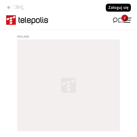
Zaloguj się
7