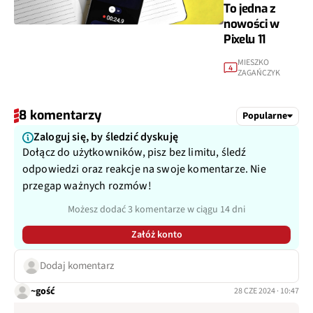
To jedna z
nowości w
Pixelu 11
MIESZKO
4
ZAGAŃCZYK
8 komentarzy
Popularne
Zaloguj się, by śledzić dyskuję
Dołącz do użytkowników, pisz bez limitu, śledź
odpowiedzi oraz reakcje na swoje komentarze. Nie
przegap ważnych rozmów!
Możesz dodać 3 komentarze w ciągu 14 dni
Załóż konto
Dodaj komentarz
~gość
28 CZE 2024 · 10:47