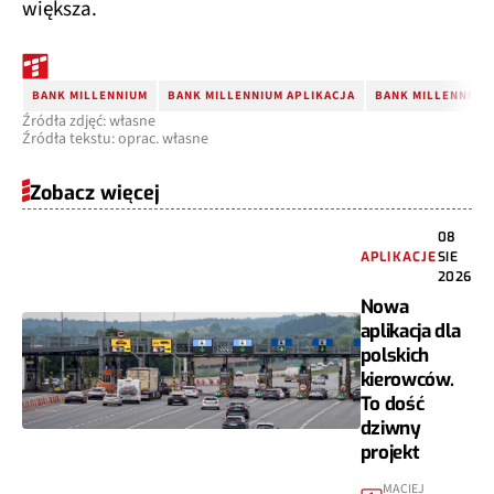
większa.
BANK MILLENNIUM
BANK MILLENNIUM APLIKACJA
BANK MILLENNIUM
Źródła zdjęć: własne
Źródła tekstu: oprac. własne
Zobacz więcej
08
APLIKACJE
SIE
2026
Nowa
aplikacja dla
polskich
kierowców.
To dość
dziwny
projekt
MACIEJ