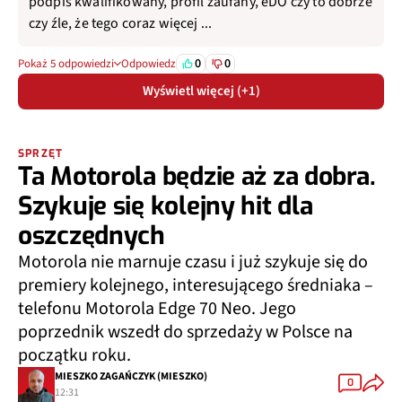
podpis kwalifikowany, profil zaufany, eDO czy to dobrze
czy źle, że tego coraz więcej ...
0
0
Pokaż 5 odpowiedzi
Odpowiedz
Wyświetl więcej (+1)
SPRZĘT
Ta Motorola będzie aż za dobra.
Szykuje się kolejny hit dla
oszczędnych
Motorola nie marnuje czasu i już szykuje się do
premiery kolejnego, interesującego średniaka –
telefonu Motorola Edge 70 Neo. Jego
poprzednik wszedł do sprzedaży w Polsce na
początku roku.
MIESZKO ZAGAŃCZYK (MIESZKO)
0
12:31