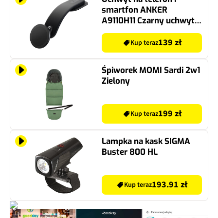
smartfon ANKER
A9110H11 Czarny uchwyt
samochodowy na deskę
rozdzielczą
139 zł
Kup teraz
Śpiworek MOMI Sardi 2w1
Zielony
199 zł
Kup teraz
Lampka na kask SIGMA
Buster 800 HL
193.91 zł
Kup teraz