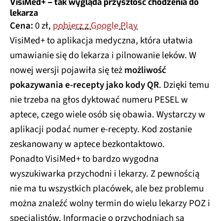
VisiMed+ – tak wygląda przyszłość chodzenia do
lekarza
Cena:
0 zł,
pobierz z Google Play
VisiMed+ to aplikacja medyczna, która ułatwia
umawianie się do lekarza i pilnowanie leków. W
nowej wersji pojawiła się też
możliwość
pokazywania e-recepty jako kody QR
. Dzięki temu
nie trzeba na głos dyktować numeru PESEL w
aptece, czego wiele osób się obawia. Wystarczy w
aplikacji podać numer e-recepty. Kod zostanie
zeskanowany w aptece bezkontaktowo.
Ponadto VisiMed+ to bardzo wygodna
wyszukiwarka przychodni i lekarzy. Z pewnością
nie ma tu wszystkich placówek, ale bez problemu
można znaleźć wolny termin do wielu lekarzy POZ i
specjalistów. Informacje o przychodniach są