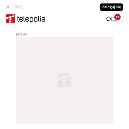
Zaloguj się
19