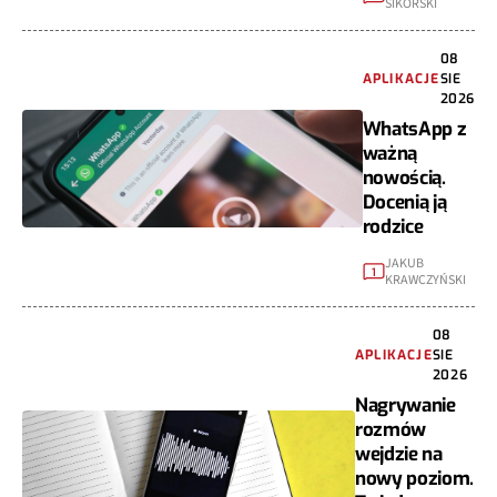
SIKORSKI
08
APLIKACJE
SIE
2026
WhatsApp z
ważną
nowością.
Docenią ją
rodzice
JAKUB
1
KRAWCZYŃSKI
08
APLIKACJE
SIE
2026
Nagrywanie
rozmów
wejdzie na
nowy poziom.