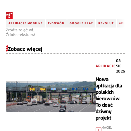
APLIKACJE MOBILNE
E-DOWÓD
GOOGLE PLAY
REVOLUT
APLIKA
Źródła zdjęć: wł.
Źródła tekstu: wł.
Zobacz więcej
08
APLIKACJE
SIE
2026
Nowa
aplikacja dla
polskich
kierowców.
To dość
dziwny
projekt
MACIEJ
1