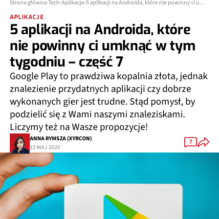
Strona główna
Tech
Aplikacje
5 aplikacji na Androida, które nie powinny ci umknąć w tym tygodniu – część 7
APLIKACJE
5 aplikacji na Androida, które
nie powinny ci umknąć w tym
tygodniu – część 7
Google Play to prawdziwa kopalnia złota, jednak
znalezienie przydatnych aplikacji czy dobrze
wykonanych gier jest trudne. Stąd pomysł, by
podzielić się z Wami naszymi znaleziskami.
Liczymy też na Wasze propozycje!
ANNA RYMSZA (XYRCON)
7
15 MAJ 2020