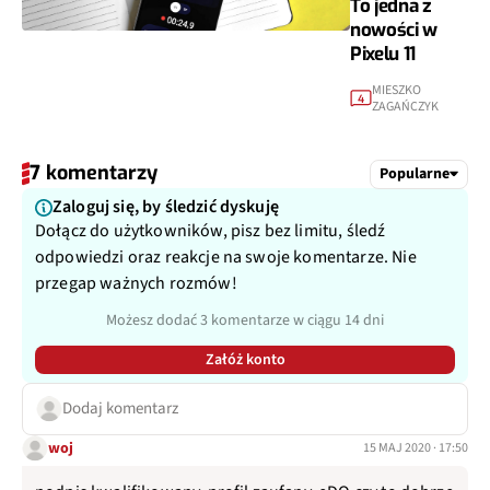
To jedna z
nowości w
Pixelu 11
MIESZKO
4
ZAGAŃCZYK
7 komentarzy
Popularne
Zaloguj się, by śledzić dyskuję
Dołącz do użytkowników, pisz bez limitu, śledź
odpowiedzi oraz reakcje na swoje komentarze. Nie
przegap ważnych rozmów!
Możesz dodać 3 komentarze w ciągu 14 dni
Załóż konto
Dodaj komentarz
woj
15 MAJ 2020 · 17:50