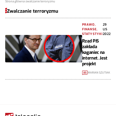
Strona główna
zwalczanie terroryzmu
Zwalczanie terroryzmu
PRAWO,
29
FINANSE,
LIS
STATYSTYKI
2022
Rząd PiS
zakłada
kaganiec na
internet. Jest
projekt
MARIAN SZUTIAK
85