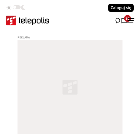
Zaloguj się
35