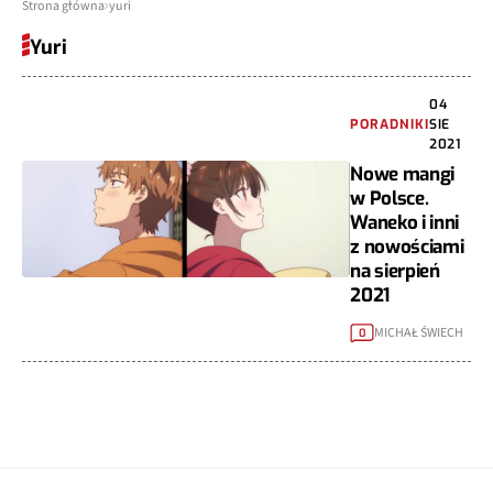
Strona główna
yuri
Yuri
04
PORADNIKI
SIE
2021
Nowe mangi
w Polsce.
Waneko i inni
z nowościami
na sierpień
2021
MICHAŁ ŚWIECH
0