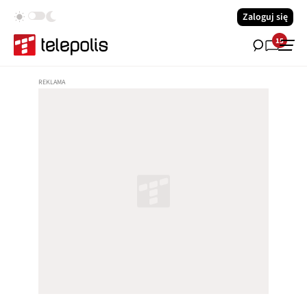
Zaloguj się
15