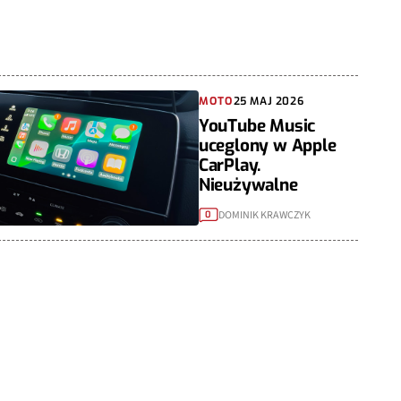
MOTO
25 MAJ 2026
YouTube Music
uceglony w Apple
CarPlay.
Nieużywalne
DOMINIK KRAWCZYK
0