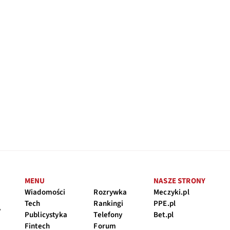
MENU
NASZE STRONY
Wiadomości
Rozrywka
Meczyki.pl
Tech
Rankingi
PPE.pl
y
Publicystyka
Telefony
Bet.pl
Fintech
Forum