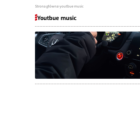
Strona główna
youtbue music
Youtbue music