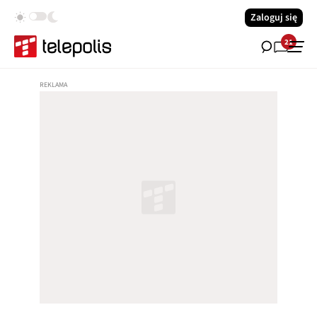
Zaloguj się
21