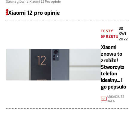
Strona główna
Xiaomi 12 Pro opinie
Xiaomi 12 pro opinie
30
TESTY
KWI
SPRZĘTU
2022
Xiaomi
znowu to
zrobiło!
Stworzyło
telefon
idealny... i
go popsuło
ARKADIUSZ
18
BAŁA