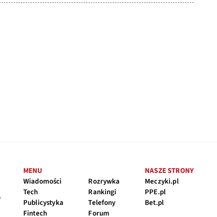
MENU
NASZE STRONY
Wiadomości
Rozrywka
Meczyki.pl
Tech
Rankingi
PPE.pl
y
Publicystyka
Telefony
Bet.pl
Fintech
Forum