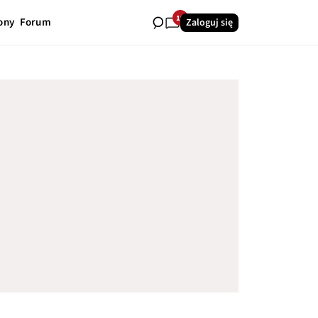
19
ony
Forum
Zaloguj się