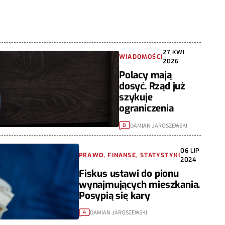
27 KWI
WIADOMOŚCI
2026
Polacy mają
dosyć. Rząd już
szykuje
ograniczenia
DAMIAN JAROSZEWSKI
0
06 LIP
PRAWO, FINANSE, STATYSTYKI
2024
Fiskus ustawi do pionu
wynajmujących mieszkania.
Posypią się kary
DAMIAN JAROSZEWSKI
4