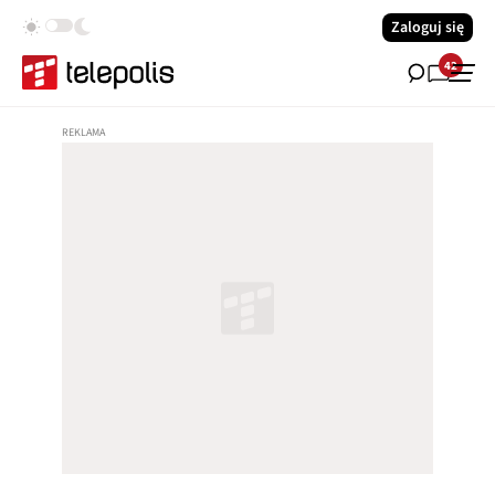
Zaloguj się
42