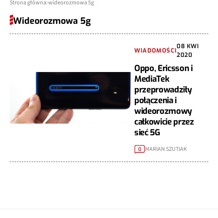
Strona główna
wideorozmowa 5g
Wideorozmowa 5g
08 KWI
WIADOMOŚCI
2020
Oppo, Ericsson i
MediaTek
przeprowadziły
połączenia i
wideorozmowy
całkowicie przez
sieć 5G
MARIAN SZUTIAK
0