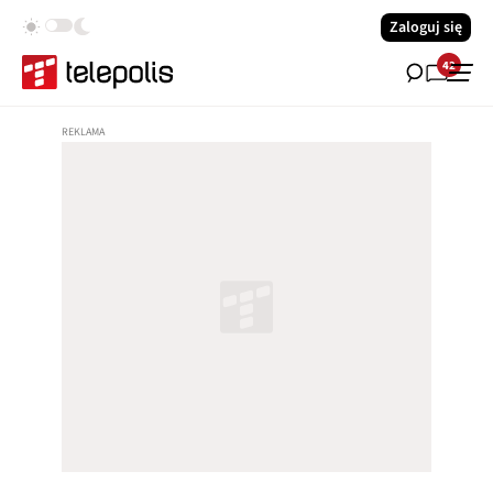
Zaloguj się
42