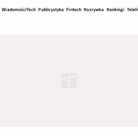
Wiadomości
Tech
Publicystyka
Fintech
Rozrywka
Rankingi
Telef