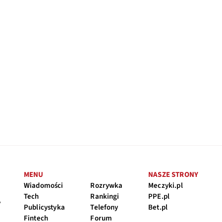
MENU
NASZE STRONY
Wiadomości
Rozrywka
Meczyki.pl
Tech
Rankingi
PPE.pl
y
Publicystyka
Telefony
Bet.pl
Fintech
Forum