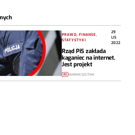
znych
29
PRAWO, FINANSE,
LIS
STATYSTYKI
2022
Rząd PiS zakłada
kaganiec na internet.
Jest projekt
MARIAN SZUTIAK
85