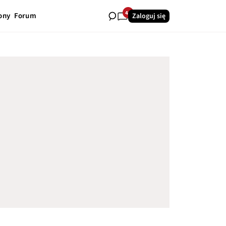
41
ony
Forum
Zaloguj się