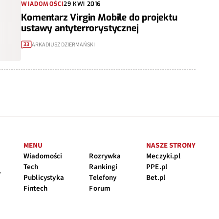
WIADOMOŚCI
29 KWI 2016
Komentarz Virgin Mobile do projektu
ustawy antyterrorystycznej
ARKADIUSZ DZIERMAŃSKI
33
MENU
NASZE STRONY
Wiadomości
Rozrywka
Meczyki.pl
Tech
Rankingi
PPE.pl
y
Publicystyka
Telefony
Bet.pl
Fintech
Forum