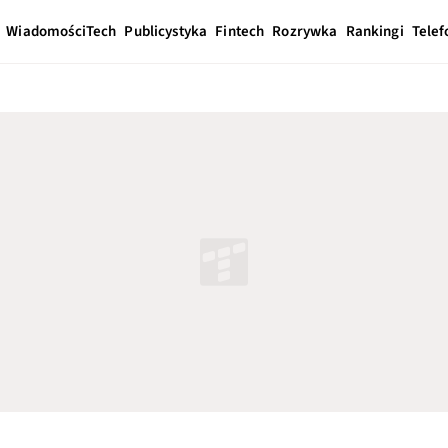
Wiadomości
Tech
Publicystyka
Fintech
Rozrywka
Rankingi
Telef