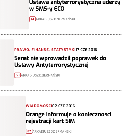
Ustawa antyterrorystyczna uderzy
w SMS-y ECO
ARKADIUSZ DZIERMAŃSKI
61
PRAWO, FINANSE, STATYSTYKI
17 CZE 2016
Senat nie wprowadził poprawek do
Ustawy Antyterrorystycznej
ARKADIUSZ DZIERMAŃSKI
58
WIADOMOŚCI
02 CZE 2016
Orange informuje o konieczności
rejestracji kart SIM
ARKADIUSZ DZIERMAŃSKI
82