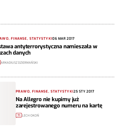
AWO, FINANSE, STATYSTYKI
06 MAR 2017
tawa antyterrorystyczna namieszała w
azach danych
ARKADIUSZ DZIERMAŃSKI
PRAWO, FINANSE, STATYSTYKI
25 STY 2017
Na Allegro nie kupimy już
zarejestrowanego numeru na kartę
LECH OKOŃ
71