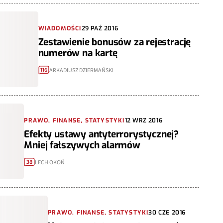
WIADOMOŚCI
29 PAŹ 2016
Zestawienie bonusów za rejestrację
numerów na kartę
ARKADIUSZ DZIERMAŃSKI
116
PRAWO, FINANSE, STATYSTYKI
12 WRZ 2016
Efekty ustawy antyterrorystycznej?
Mniej fałszywych alarmów
LECH OKOŃ
38
PRAWO, FINANSE, STATYSTYKI
30 CZE 2016