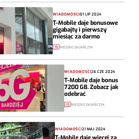
WIADOMOŚCI
01 LIP 2024
T-Mobile daje bonusowe
gigabajty i pierwszy
miesiąc za darmo
MIESZKO ZAGAŃCZYK
19
WIADOMOŚCI
26 CZE 2024
T-Mobile daje bonus
7200 GB. Zobacz jak
odebrać
MIESZKO ZAGAŃCZYK
13
WIADOMOŚCI
21 MAJ 2024
T-Mobile daje więcej za