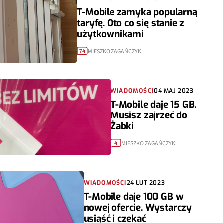
T-Mobile zamyka popularną
taryfę. Oto co się stanie z
użytkownikami
MIESZKO ZAGAŃCZYK
74
WIADOMOŚCI
04 MAJ 2023
T-Mobile daje 15 GB.
Musisz zajrzeć do
Żabki
MIESZKO ZAGAŃCZYK
4
WIADOMOŚCI
24 LUT 2023
T-Mobile daje 100 GB w
nowej ofercie. Wystarczy
usiąść i czekać