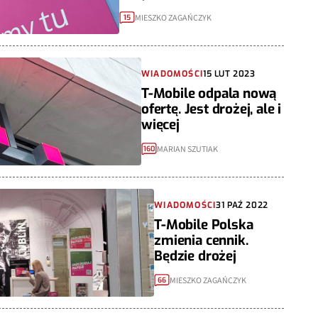
MIESZKO ZAGAŃCZYK
15
WIADOMOŚCI
15 LUT 2023
T-Mobile odpala nową
ofertę. Jest drożej, ale i
więcej
MARIAN SZUTIAK
160
WIADOMOŚCI
31 PAŹ 2022
T-Mobile Polska
zmienia cennik.
Będzie drożej
MIESZKO ZAGAŃCZYK
66