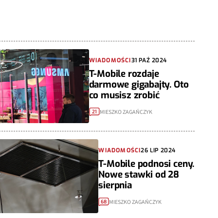
WIADOMOŚCI
31 PAŹ 2024
T-Mobile rozdaje
darmowe gigabajty. Oto
co musisz zrobić
MIESZKO ZAGAŃCZYK
21
WIADOMOŚCI
26 LIP 2024
T-Mobile podnosi ceny.
Nowe stawki od 28
sierpnia
MIESZKO ZAGAŃCZYK
68