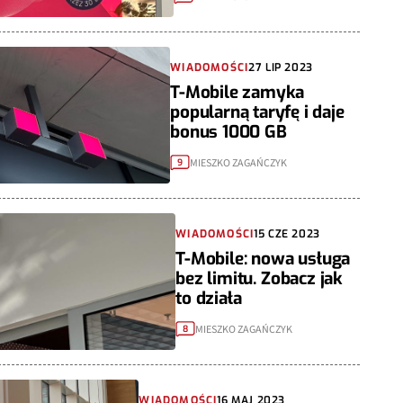
WIADOMOŚCI
27 LIP 2023
T-Mobile zamyka
popularną taryfę i daje
bonus 1000 GB
MIESZKO ZAGAŃCZYK
9
WIADOMOŚCI
15 CZE 2023
T-Mobile: nowa usługa
bez limitu. Zobacz jak
to działa
MIESZKO ZAGAŃCZYK
8
WIADOMOŚCI
16 MAJ 2023