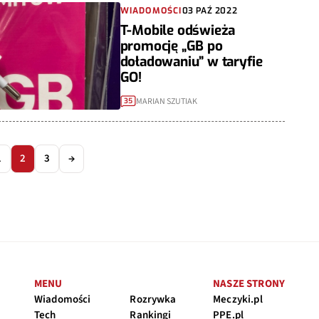
WIADOMOŚCI
03 PAŹ 2022
T-Mobile odświeża
promocję „GB po
doładowaniu” w taryfie
GO!
MARIAN SZUTIAK
35
1
2
3
→
MENU
NASZE STRONY
Wiadomości
Rozrywka
Meczyki.pl
Tech
Rankingi
PPE.pl