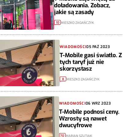
doładowania. Zobacz,
jakie są zasady
MIESZKO ZAGAŃCZYK
10
WIADOMOŚCI
05 PAŹ 2023
T-Mobile gasi światło. Z
tych taryf już nie
skorzystasz
MIESZKO ZAGAŃCZYK
8
WIADOMOŚCI
06 WRZ 2023
T-Mobile podnosi ceny.
Wzrosty są nawet
dwucyfrowe
MARIAN SZUTIAK
70