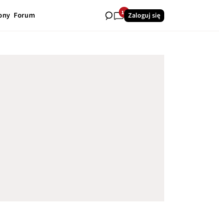
13
ony
Forum
Zaloguj się