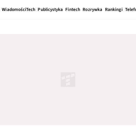
Wiadomości
Tech
Publicystyka
Fintech
Rozrywka
Rankingi
Telef