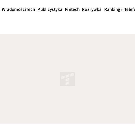
Wiadomości
Tech
Publicystyka
Fintech
Rozrywka
Rankingi
Telef