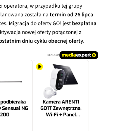
i operatora, w przypadku tej grupy
planowana została na
termin od 26 lipca
ces. Migracja do oferty GO! jest
bezpłatna
tywacja nowej oferty połączonej z
ostatnim dniu cyklu obecnej oferty
.
REKLAMA
 podbieraka
Kamera ARENTI
 Sensual NG
GO1T Zewnętrzna,
200
Wi-Fi + Panel
solarny
239.99 zł