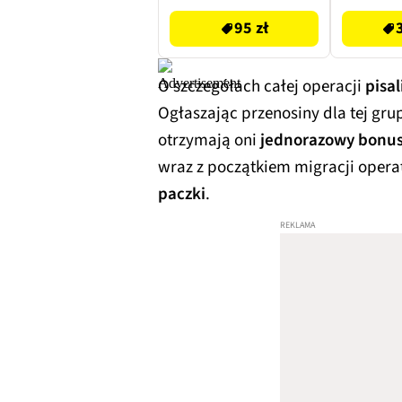
95 zł
O szczegółach całej operacji
pisa
Ogłaszając przenosiny dla tej gru
otrzymają oni
jednorazowy bonus
wraz z początkiem migracji opera
paczki
.