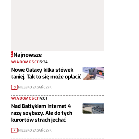
Najnowsze
WIADOMOŚCI
15:34
Nowe Galaxy kilka stówek
taniej. Tak to się może opłacić
MIESZKO ZAGAŃCZYK
0
WIADOMOŚCI
14:01
Nad Bałtykiem internet 4
razy szybszy. Ale do tych
kurortów strach jechać
MIESZKO ZAGAŃCZYK
7