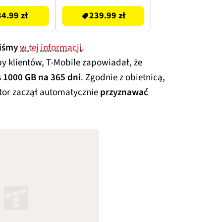
34.99 zł
239.99 zł
liśmy
w tej informacji
.
py klientów, T-Mobile zapowiadał, że
 1000 GB na 365 dni
. Zgodnie z obietnicą,
tor zaczął automatycznie
przyznawać