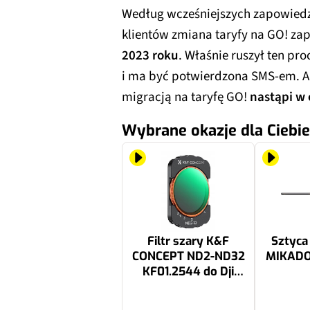
Według wcześniejszych zapowiedz
klientów zmiana taryfy na GO! za
2023 roku
. Właśnie ruszył ten pro
i ma być potwierdzona SMS-em. Ak
migracją na taryfę GO!
nastąpi w 
Wybrane okazje dla Ciebie
Filtr szary K&F
Sztyca
CONCEPT ND2-ND32
MIKADO
KF01.2544 do Dji
Osmo Pocket 3
95 zł
34.99 zł