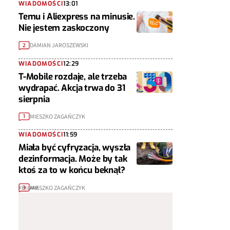
WIADOMOŚCI
13:01
Temu i Aliexpress na minusie.
Nie jestem zaskoczony
DAMIAN JAROSZEWSKI
2
WIADOMOŚCI
12:29
T-Mobile rozdaje, ale trzeba
wydrapać. Akcja trwa do 31
sierpnia
MIESZKO ZAGAŃCZYK
1
WIADOMOŚCI
11:59
Miała być cyfryzacja, wyszła
dezinformacja. Może by tak
ktoś za to w końcu beknął?
MIESZKO ZAGAŃCZYK
3