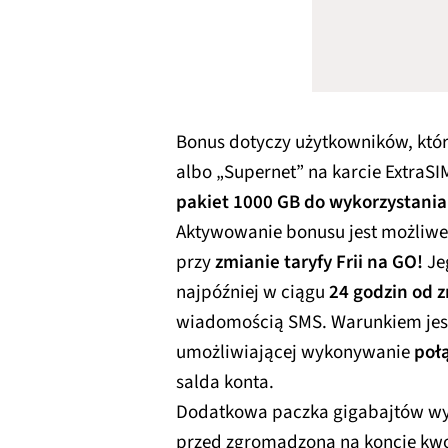
Bonus dotyczy użytkowników, którz
albo „Supernet” na karcie ExtraS
pakiet 1000 GB do wykorzystania
Aktywowanie bonusu jest możliwe 
przy
zmianie taryfy Frii na GO!
Je
najpóźniej w ciągu
24 godzin od z
wiadomością SMS. Warunkiem jest 
umożliwiającej wykonywanie
poł
salda konta.
Dodatkowa paczka gigabajtów wy
przed zgromadzoną na koncie kwo