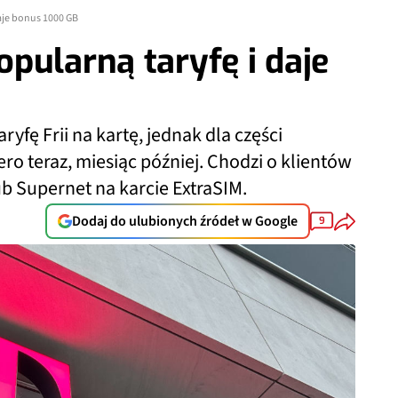
aje bonus 1000 GB
pularną taryfę i daje
yfę Frii na kartę, jednak dla części
o teraz, miesiąc później. Chodzi o klientów
b Supernet na karcie ExtraSIM.
Dodaj do ulubionych źródeł w Google
9