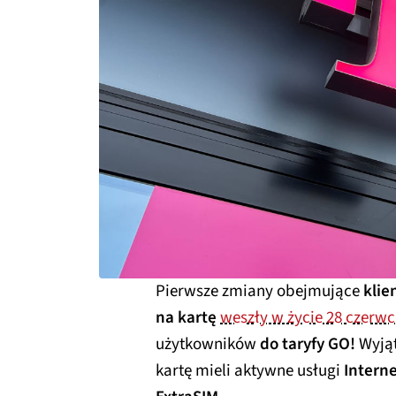
Pierwsze zmiany obejmujące
klie
na kartę
weszły w życie 28 czerw
użytkowników
do taryfy GO!
Wyjąt
kartę mieli aktywne usługi
Intern