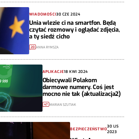
WIADOMOŚCI
30 CZE 2024
Unia wlezie ci na smartfon. Będą
czytać rozmowy i oglądać zdjęcia,
a ty siedź cicho
ANNA RYMSZA
20
APLIKACJE
18 KWI 2024
Obiecywali Polakom
darmowe numery. Coś jest
mocno nie tak (aktualizacja2)
MARIAN SZUTIAK
47
30 LIS
BEZPIECZEŃSTWO
2023