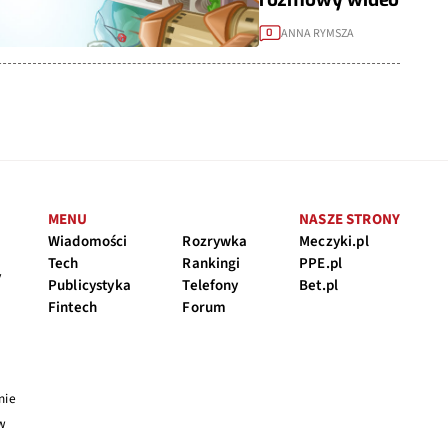
ANNA RYMSZA
0
MENU
NASZE STRONY
Wiadomości
Rozrywka
Meczyki.pl
Tech
Rankingi
PPE.pl
y
Publicystyka
Telefony
Bet.pl
Fintech
Forum
nie
 w