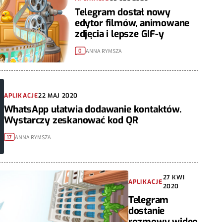
Telegram dostał nowy
edytor filmów, animowane
zdjęcia i lepsze GIF-y
ANNA RYMSZA
0
APLIKACJE
22 MAJ 2020
WhatsApp ułatwia dodawanie kontaktów.
Wystarczy zeskanować kod QR
ANNA RYMSZA
17
27 KWI
APLIKACJE
2020
Telegram
dostanie
rozmowy wideo