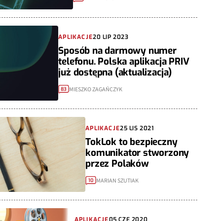
APLIKACJE
20 LIP 2023
Sposób na darmowy numer
telefonu. Polska aplikacja PRIV
już dostępna (aktualizacja)
MIESZKO ZAGAŃCZYK
83
APLIKACJE
25 LIS 2021
TokLok to bezpieczny
komunikator stworzony
przez Polaków
MARIAN SZUTIAK
10
APLIKACJE
05 CZE 2020