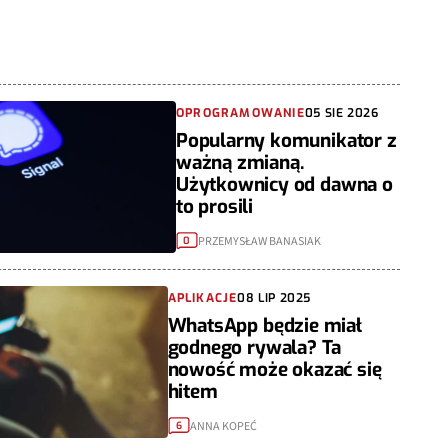
OPROGRAMOWANIE
05 SIE 2026
Popularny komunikator z
ważną zmianą.
Użytkownicy od dawna o
to prosili
PRZEMYSŁAW BANASIAK
0
APLIKACJE
08 LIP 2025
WhatsApp będzie miał
godnego rywala? Ta
nowość może okazać się
hitem
ANNA KOPEĆ
6