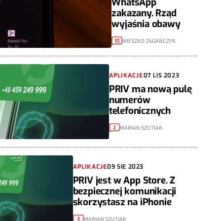
WhatsApp
zakazany. Rząd
wyjaśnia obawy
MIESZKO ZAGAŃCZYK
10
APLIKACJE
07 LIS 2023
PRIV ma nową pulę
numerów
telefonicznych
MARIAN SZUTIAK
2
APLIKACJE
09 SIE 2023
PRIV jest w App Store. Z
bezpiecznej komunikacji
skorzystasz na iPhonie
MARIAN SZUTIAK
3