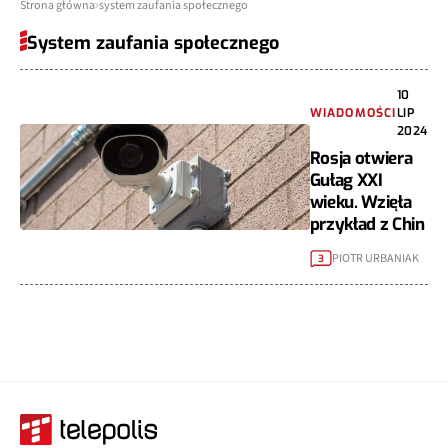
Strona główna
system zaufania społecznego
System zaufania społecznego
10
WIADOMOŚCI
LIP
2024
Rosja otwiera
Gułag XXI
wieku. Wzięła
przykład z Chin
PIOTR URBANIAK
3