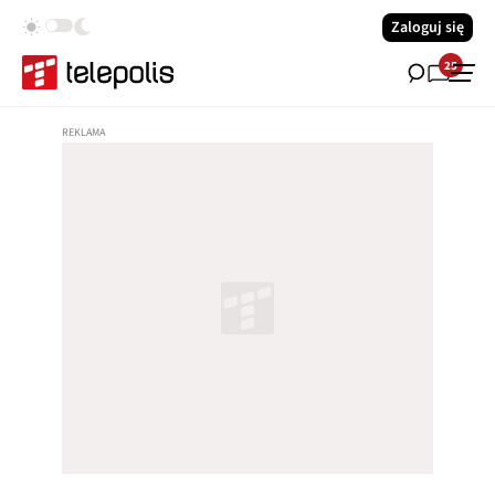
Zaloguj się
25