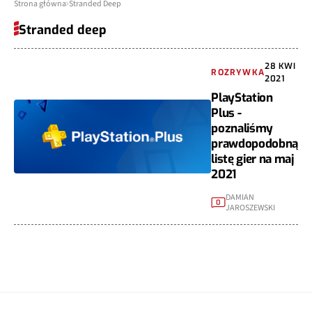
Strona główna
Stranded Deep
Stranded deep
28 KWI
ROZRYWKA
2021
PlayStation
Plus -
poznaliśmy
prawdopodobną
listę gier na maj
2021
DAMIAN
0
JAROSZEWSKI