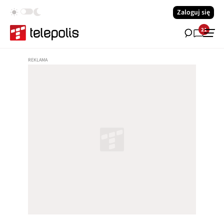
Zaloguj się
21