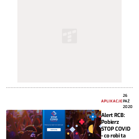
26
APLIKACJE
PAŹ
2020
Alert RCB:
Pobierz
STOP COVID
- co robi ta