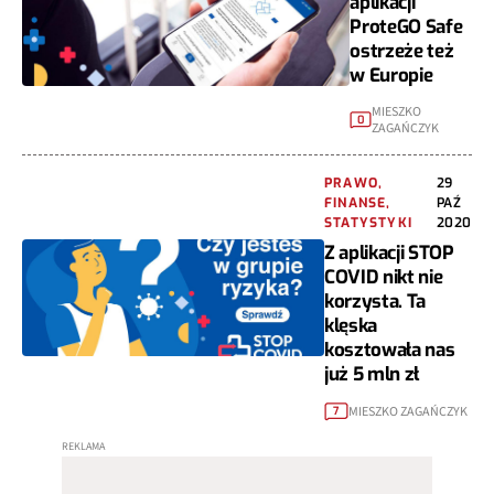
aplikacji
ProteGO Safe
ostrzeże też
w Europie
MIESZKO
0
ZAGAŃCZYK
PRAWO,
29
FINANSE,
PAŹ
STATYSTYKI
2020
Z aplikacji STOP
COVID nikt nie
korzysta. Ta
klęska
kosztowała nas
już 5 mln zł
MIESZKO ZAGAŃCZYK
7