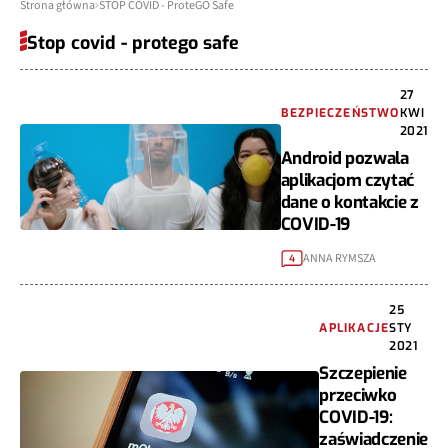
Strona główna
STOP COVID - ProteGO Safe
Stop covid - protego safe
27
BEZPIECZEŃSTWO
KWI
2021
Android pozwala
aplikacjom czytać
dane o kontakcie z
COVID-19
ANNA RYMSZA
4
25
APLIKACJE
STY
2021
Szczepienie
przeciwko
COVID-19:
zaświadczenie