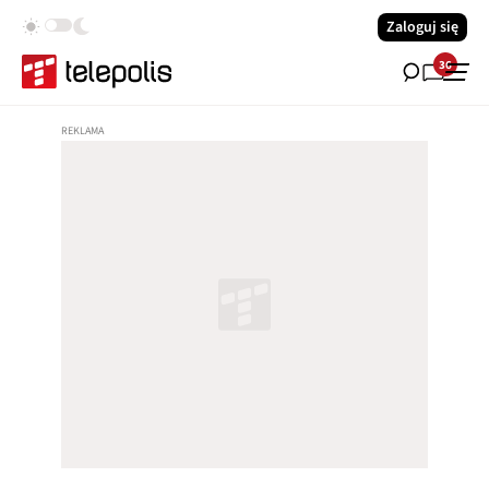
Zaloguj się
36