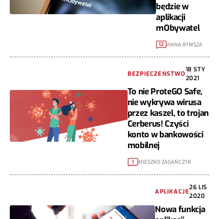
będzie w
aplikacji
mObywatel
ANNA RYMSZA
12
18 STY
BEZPIECZEŃSTWO
2021
To nie ProteGO Safe,
nie wykrywa wirusa
przez kaszel, to trojan
Cerberus! Czyści
konto w bankowości
mobilnej
MIESZKO ZAGAŃCZYK
1
26 LIS
APLIKACJE
2020
Nowa funkcja