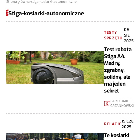
Strona główna
stiga-kosiarki-autonomiczne
Stiga-kosiarki-autonomiczne
09
TESTY
SIE
SPRZĘTU
2025
Test robota
Stiga A4.
Mądry,
zgrabny,
solidny, ale
ma jeden
sekret
BARTŁOMIEJ
0
GRZANKOWSKI
19 CZE
RELACJE
2025
Te kosiarki