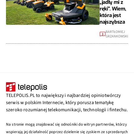
„jadły mi z
ręki”. Wiem,
która jest
najszybsza
BARTŁOMIEJ
3
GRZANKOWSKI
TELEPOLIS.PL to największy i najbardziej opiniotwórczy
serwis w polskim Internecie, który porusza tematykę
szeroko rozumianej telekomunikacji, technologii i fintechu.
Na stronie mogą znajdować się odnośniki do witryn partnerów, którzy
wspierają jej działalność poprzez dzielenie się zyskiem ze sprzedanych