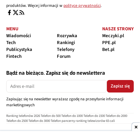
produktów. Więcej informacji w
polityce prywatności
.
MENU
NASZE STRONY
Wiadomości
Rozrywka
Meczyki.pl
Tech
Rankingi
PPE.pl
Publicystyka
Telefony
Bet.pl
Fintech
Forum
Bądź na bieżąco. Zapisz się do newslettera
Zapisz się
Zapisując się na newsletter wyrażasz zgodę na przesyłanie informacji
marketingowych
Ranking telefonów 2026
Telefon do 500
Telefon do 1000
Telefon do 1500
Telefon do 2000
Telefon do 2500
Telefon do 3000
Telefon pancerny
ranking telewizorów 65 cali
O nas
Reklama
Regulamin
Polityka prywatności
Kontakt