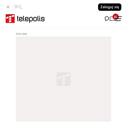
Zaloguj się
28