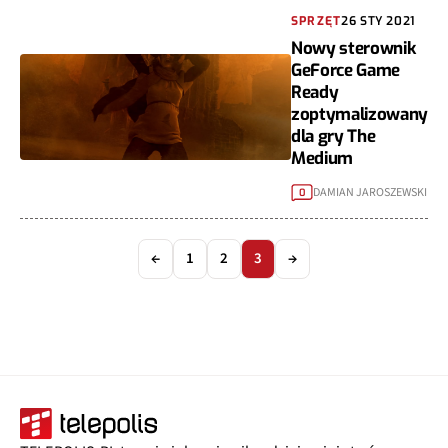
SPRZĘT
26 STY 2021
Nowy sterownik
GeForce Game
Ready
zoptymalizowany
dla gry The
Medium
DAMIAN JAROSZEWSKI
0
←
1
2
3
→