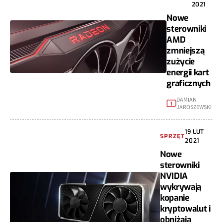
2021
Nowe
sterowniki
AMD
zmniejszą
zużycie
energii kart
graficznych
DAMIAN
1
JAROSZEWSKI
19 LUT
SPRZĘT
2021
Nowe
sterowniki
NVIDIA
wykrywają
kopanie
kryptowalut i
obniżają