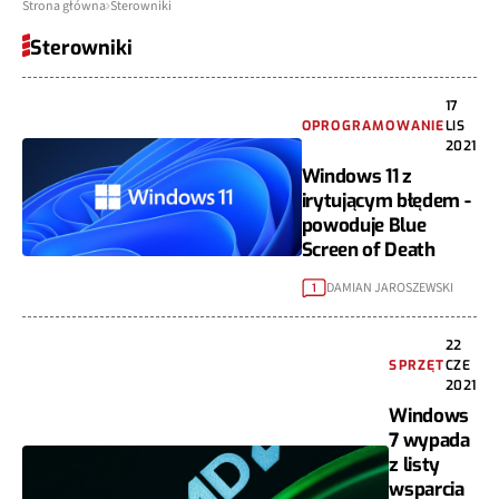
Strona główna
Sterowniki
Sterowniki
17
OPROGRAMOWANIE
LIS
2021
Windows 11 z
irytującym błędem -
powoduje Blue
Screen of Death
DAMIAN JAROSZEWSKI
1
22
SPRZĘT
CZE
2021
Windows
7 wypada
z listy
wsparcia