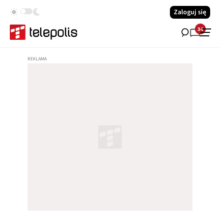
Zaloguj się
34