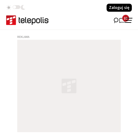
Zaloguj się
23