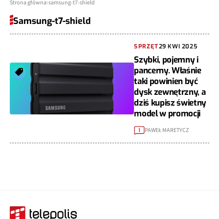
Strona główna
samsung-t7-shield
Samsung-t7-shield
SPRZĘT
29 KWI 2025
Szybki, pojemny i
pancerny. Właśnie
taki powinien być
dysk zewnętrzny, a
dziś kupisz świetny
model w promocji
PAWEŁ MARETYCZ
1