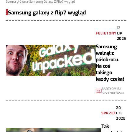
Strona główna
Samsung Galaxy Z Flip7 wygląd
Samsung galaxy z flip7 wygląd
12
FELIETONY
LIP
2025
Samsung
walnął z
półobrotu.
Na coś
takiego
każdy czekał
BARTŁOMIEJ
13
GRZANKOWSKI
20
SPRZĘT
CZE
2025
Tak