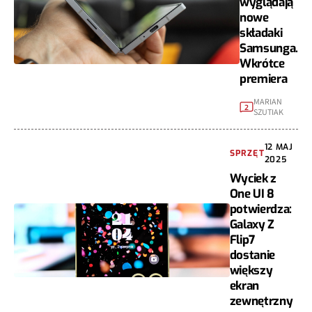
wyglądają
nowe
składaki
Samsunga.
Wkrótce
premiera
MARIAN
2
SZUTIAK
12 MAJ
SPRZĘT
2025
Wyciek z
One UI 8
potwierdza:
Galaxy Z
Flip7
dostanie
większy
ekran
zewnętrzny