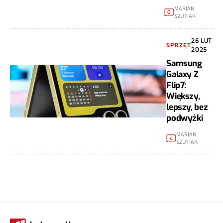
MARIAN
0
SZUTIAK
26 LUT
SPRZĘT
2025
Samsung
Galaxy Z
Flip7:
Większy,
lepszy, bez
podwyżki
MARIAN
4
SZUTIAK