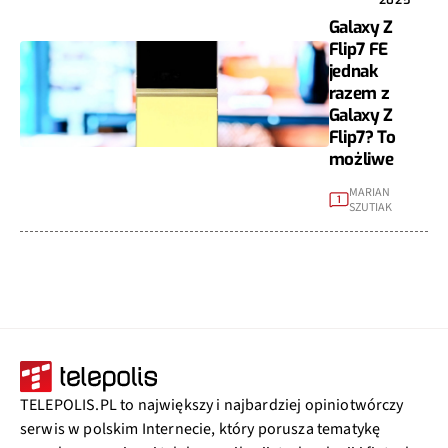
Galaxy Z
Flip7 FE
jednak
razem z
Galaxy Z
Flip7? To
możliwe
MARIAN
1
SZUTIAK
TELEPOLIS.PL to największy i najbardziej opiniotwórczy
serwis w polskim Internecie, który porusza tematykę