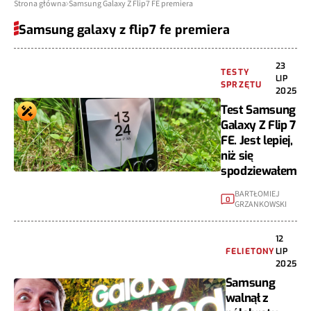
Strona główna
Samsung Galaxy Z Flip7 FE premiera
Samsung galaxy z flip7 fe premiera
23
TESTY
LIP
SPRZĘTU
2025
Test Samsung
Galaxy Z Flip 7
FE. Jest lepiej,
niż się
spodziewałem
BARTŁOMIEJ
0
GRZANKOWSKI
12
FELIETONY
LIP
2025
Samsung
walnął z