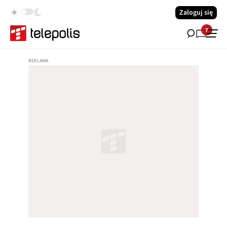
Zaloguj się
7