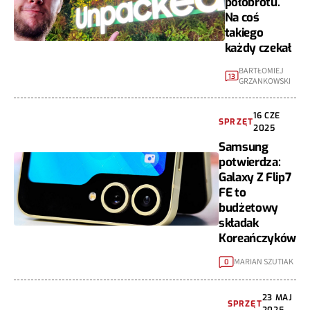
półobrotu.
Na coś
takiego
każdy czekał
BARTŁOMIEJ
13
GRZANKOWSKI
16 CZE
SPRZĘT
2025
Samsung
potwierdza:
Galaxy Z Flip7
FE to
budżetowy
składak
Koreańczyków
MARIAN SZUTIAK
0
23 MAJ
SPRZĘT
2025