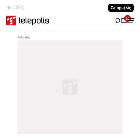
Zaloguj się
25