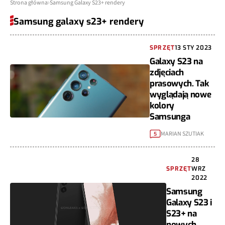
Strona główna
Samsung Galaxy S23+ rendery
Samsung galaxy s23+ rendery
SPRZĘT
13 STY 2023
Galaxy S23 na
zdjęciach
prasowych. Tak
wyglądają nowe
kolory
Samsunga
MARIAN SZUTIAK
5
28
SPRZĘT
WRZ
2022
Samsung
Galaxy S23 i
S23+ na
nowych