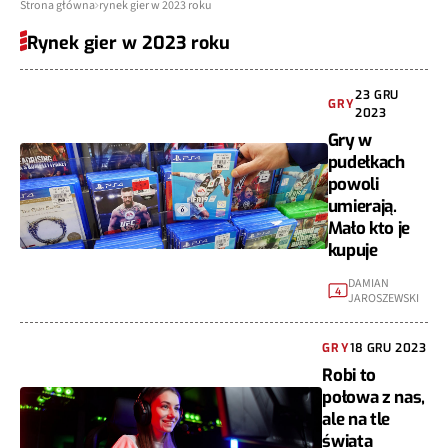
Strona główna
rynek gier w 2023 roku
Rynek gier w 2023 roku
23 GRU
GRY
2023
Gry w
pudełkach
powoli
umierają.
Mało kto je
kupuje
DAMIAN
4
JAROSZEWSKI
GRY
18 GRU 2023
Robi to
połowa z nas,
ale na tle
świata