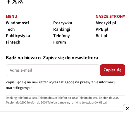
MENU
NASZE STRONY
Wiadomości
Rozrywka
Meczyki.pl
Tech
Rankingi
PPE.pl
Publicystyka
Telefony
Bet.pl
Fintech
Forum
Bądź na bieżąco. Zapisz się do newslettera
Zapisz się
Zapisując się na newsletter wyrażasz zgodę na przesyłanie informacji
marketingowych
Ranking telefonów 2026
Telefon do 500
Telefon do 1000
Telefon do 1500
Telefon do 2000
Telefon do 2500
Telefon do 3000
Telefon pancerny
ranking telewizorów 65 cali
O nas
Reklama
Regulamin
Polityka prywatności
Kontakt
Ustawienia prywatności