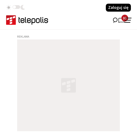
Zaloguj się
33