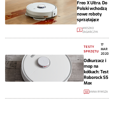
Freo X Ultra. Do
Polski wchodzą
nowe roboty
sprzątające
MIESZKO
3
ZAGAŃCZYK
17
TESTY
MAR
SPRZĘTU
2020
Odkurzacz i
mop na
kółkach: Test
Roborock S5
Max
ANNA RYMSZA
32