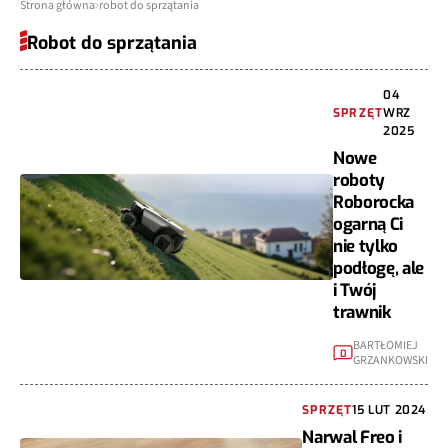
Strona główna
robot do sprzątania
Robot do sprzątania
04
SPRZĘT
WRZ
2025
Nowe
roboty
Roborocka
ogarną Ci
nie tylko
podłogę, ale
i Twój
trawnik
BARTŁOMIEJ
0
GRZANKOWSKI
SPRZĘT
15 LUT 2024
Narwal Freo i