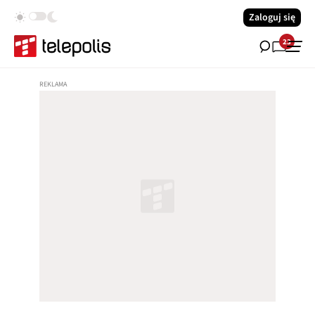
Zaloguj się
23