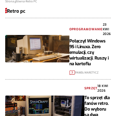
Strona główna
Retro PC
Retro pc
23
OPROGRAMOWANIE
KWI
2026
Połączył Windows
95 i Linuxa. Zero
emulacji, czy
wirtualizacji. Ruszy i
na kartoflu
PAWEŁ MARETYCZ
7
18 KWI
SPRZĘT
2026
To sprzęt dla
fanów retro.
Do wyboru
są dwa