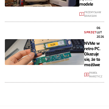
modele
PRZEMYSŁAW
1
BANASIAK
06
SPRZĘT
LUT
2026
NVMe w
retro PC.
Okazuje
się, że to
możliwe
PAWEŁ
0
MARETYCZ