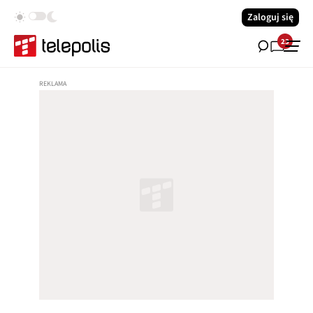
Zaloguj się
23