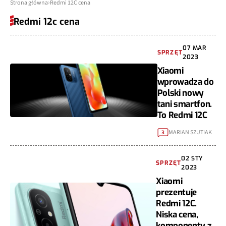
Strona główna
Redmi 12C cena
Redmi 12c cena
07 MAR
SPRZĘT
2023
Xiaomi
wprowadza do
Polski nowy
tani smartfon.
To Redmi 12C
MARIAN SZUTIAK
3
02 STY
SPRZĘT
2023
Xiaomi
prezentuje
Redmi 12C.
Niska cena,
komponenty z