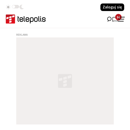
Zaloguj się
34