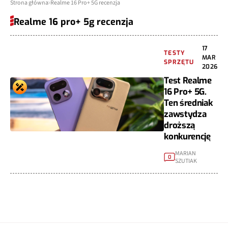
Strona główna
Realme 16 Pro+ 5G recenzja
Realme 16 pro+ 5g recenzja
17
TESTY
MAR
SPRZĘTU
2026
Test Realme
16 Pro+ 5G.
Ten średniak
zawstydza
droższą
konkurencję
MARIAN
0
SZUTIAK