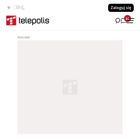
Zaloguj się
16