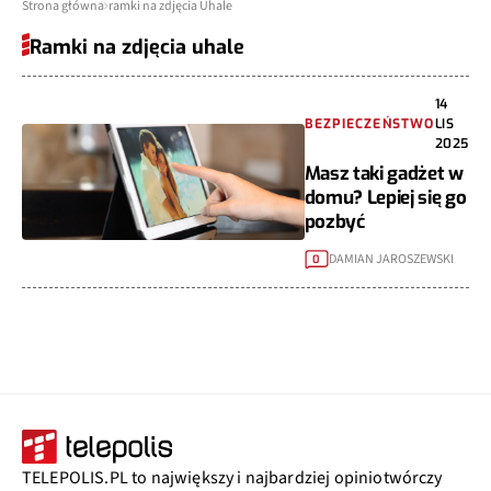
Strona główna
ramki na zdjęcia Uhale
Ramki na zdjęcia uhale
14
BEZPIECZEŃSTWO
LIS
2025
Masz taki gadżet w
domu? Lepiej się go
pozbyć
DAMIAN JAROSZEWSKI
0
TELEPOLIS.PL to największy i najbardziej opiniotwórczy