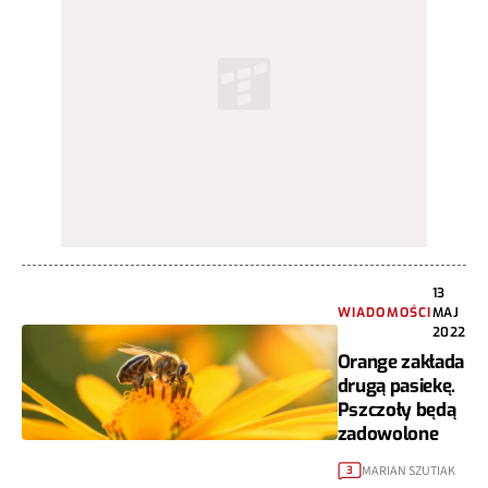
13
WIADOMOŚCI
MAJ
2022
Orange zakłada
drugą pasiekę.
Pszczoły będą
zadowolone
MARIAN SZUTIAK
3