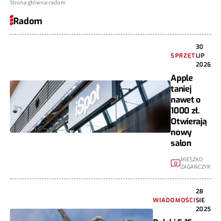
Strona główna
radom
Radom
30
SPRZĘT
LIP
2026
Apple
taniej
nawet o
1000 zł.
Otwierają
nowy
salon
MIESZKO
0
ZAGAŃCZYK
28
WIADOMOŚCI
SIE
2025