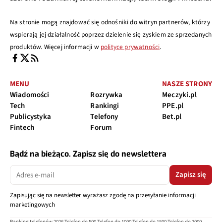
Na stronie mogą znajdować się odnośniki do witryn partnerów, którzy
wspierają jej działalność poprzez dzielenie się zyskiem ze sprzedanych
produktów. Więcej informacji w
polityce prywatności
.
MENU
NASZE STRONY
Wiadomości
Rozrywka
Meczyki.pl
Tech
Rankingi
PPE.pl
Publicystyka
Telefony
Bet.pl
Fintech
Forum
Bądź na bieżąco. Zapisz się do newslettera
Zapisz się
Zapisując się na newsletter wyrażasz zgodę na przesyłanie informacji
marketingowych
Ranking telefonów 2026
Telefon do 500
Telefon do 1000
Telefon do 1500
Telefon do 2000