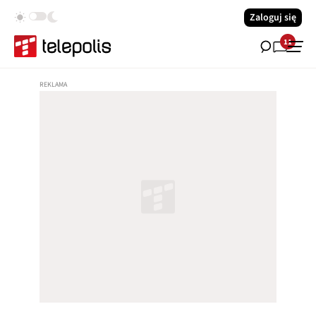
Zaloguj się
11