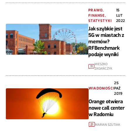
PRAWO,
15
FINANSE,
LUT
STATYSTYKI
2022
Jak szybkie jest
5G w miastach z
memów?
RFBenchmark
podaje wyniki
MIESZKO
11
ZAGAŃCZYK
25
WIADOMOŚCI
PAŹ
2019
Orange otwiera
nowe call center
w Radomiu
MARIAN SZUTIAK
21