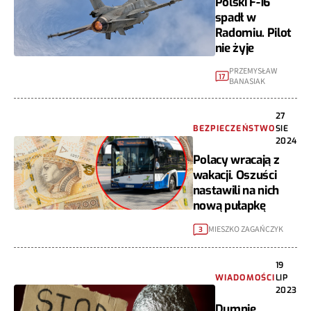
Polski F-16
spadł w
Radomiu. Pilot
nie żyje
PRZEMYSŁAW
17
BANASIAK
27
BEZPIECZEŃSTWO
SIE
2024
Polacy wracają z
wakacji. Oszuści
nastawili na nich
nową pułapkę
MIESZKO ZAGAŃCZYK
3
19
WIADOMOŚCI
LIP
2023
Dumnie