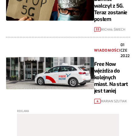
walczył z 5G.
Teraz zostanie
posłem
MICHAŁ ŚWIECH
33
01
WIADOMOŚCI
CZE
2022
Free Now
wjeżdża do
kolejnych
miast. Na start
jest taniej
MARIAN SZUTIAK
4