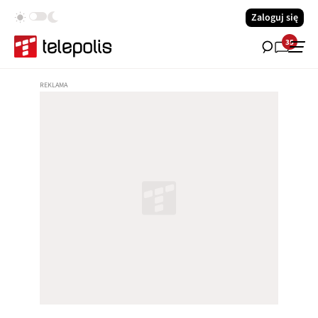
Zaloguj się
35