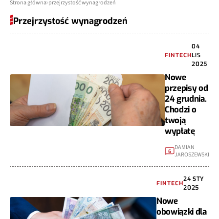
Strona główna
przejrzystość wynagrodzeń
Przejrzystość wynagrodzeń
04
FINTECH
LIS
2025
Nowe
przepisy od
24 grudnia.
Chodzi o
twoją
wypłatę
DAMIAN
6
JAROSZEWSKI
24 STY
FINTECH
2025
Nowe
obowiązki dla