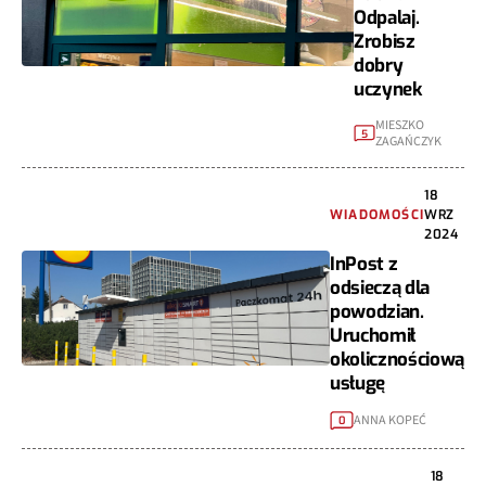
Odpalaj.
Zrobisz
dobry
uczynek
MIESZKO
5
ZAGAŃCZYK
18
WIADOMOŚCI
WRZ
2024
InPost z
odsieczą dla
powodzian.
Uruchomił
okolicznościową
usługę
ANNA KOPEĆ
0
18