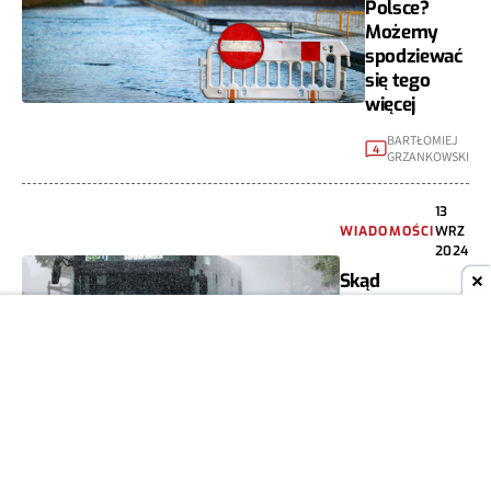
Polsce?
Możemy
spodziewać
się tego
więcej
BARTŁOMIEJ
4
GRZANKOWSKI
13
WIADOMOŚCI
WRZ
2024
Skąd
synoptycy
wiedzą o
powodzi we
Wrocławiu?
ANNA KOPEĆ
2
23 LIP
NAUKA
2024