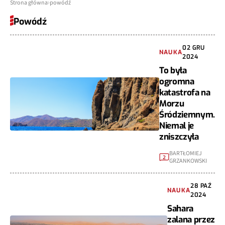
Strona główna
powódź
Powódź
02 GRU
NAUKA
2024
To była
ogromna
katastrofa na
Morzu
Śródziemnym.
Niemal je
zniszczyła
BARTŁOMIEJ
2
GRZANKOWSKI
28 PAŹ
NAUKA
2024
Sahara
zalana przez