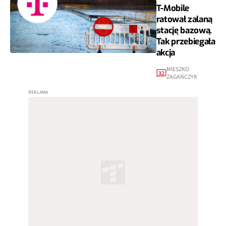
T-Mobile
ratował zalaną
stację bazową.
Tak przebiegała
akcja
MIESZKO
32
ZAGAŃCZYK