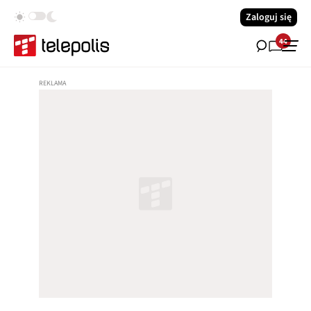
Zaloguj się
44