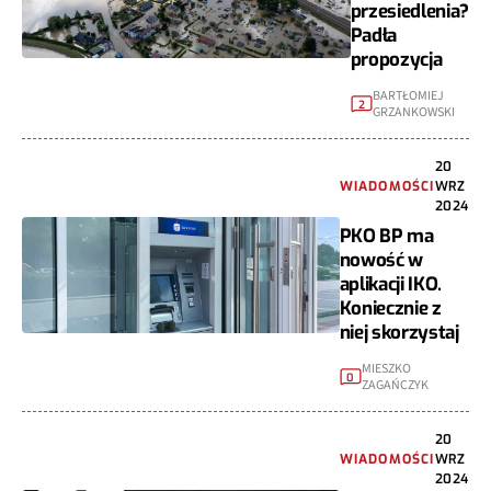
przesiedlenia?
Padła
propozycja
BARTŁOMIEJ
2
GRZANKOWSKI
20
WIADOMOŚCI
WRZ
2024
PKO BP ma
nowość w
aplikacji IKO.
Koniecznie z
niej skorzystaj
MIESZKO
0
ZAGAŃCZYK
20
WIADOMOŚCI
WRZ
2024