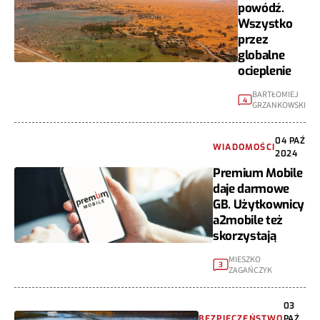
powódź.
Wszystko
przez
globalne
ocieplenie
BARTŁOMIEJ
4
GRZANKOWSKI
04 PAŹ
WIADOMOŚCI
2024
Premium Mobile
daje darmowe
GB. Użytkownicy
a2mobile też
skorzystają
MIESZKO
3
ZAGAŃCZYK
03
BEZPIECZEŃSTWO
PAŹ