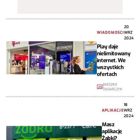
20
WIADOMOŚCI
WRZ
2024
Play daje
nielimitowany
internet. We
wszystkich
ofertach
MIESZKO
23
ZAGAŃCZYK
18
APLIKACJE
WRZ
2024
Masz
aplikację
Żabki?