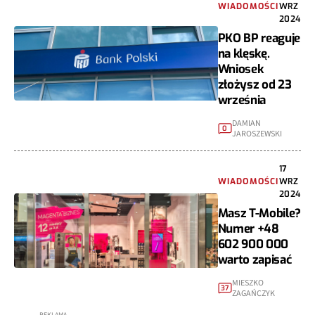
WIADOMOŚCI
WRZ
2024
PKO BP reaguje
na klęskę.
Wniosek
złożysz od 23
września
DAMIAN
0
JAROSZEWSKI
17
WIADOMOŚCI
WRZ
2024
Masz T-Mobile?
Numer +48
602 900 000
warto zapisać
MIESZKO
37
ZAGAŃCZYK