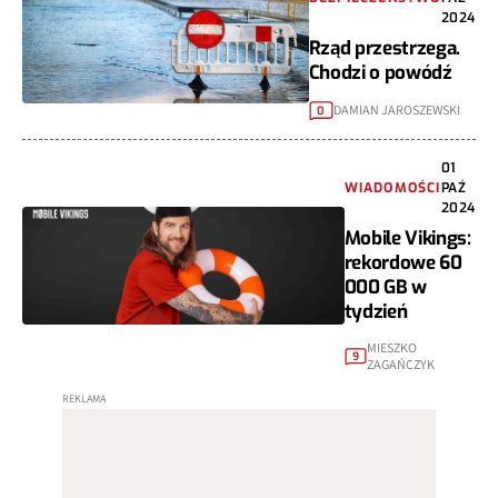
2024
Rząd przestrzega.
Chodzi o powódź
DAMIAN JAROSZEWSKI
0
01
WIADOMOŚCI
PAŹ
2024
Mobile Vikings:
rekordowe 60
000 GB w
tydzień
MIESZKO
9
ZAGAŃCZYK