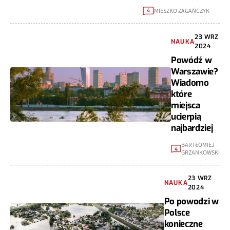
MIESZKO ZAGAŃCZYK
4
23 WRZ
NAUKA
2024
Powódź w
Warszawie?
Wiadomo
które
miejsca
ucierpią
najbardziej
BARTŁOMIEJ
4
GRZANKOWSKI
23 WRZ
NAUKA
2024
Po powodzi w
Polsce
konieczne