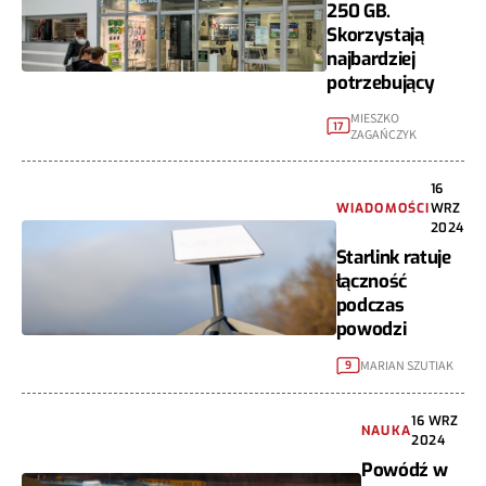
250 GB.
Skorzystają
najbardziej
potrzebujący
MIESZKO
17
ZAGAŃCZYK
16
WIADOMOŚCI
WRZ
2024
Starlink ratuje
łączność
podczas
powodzi
MARIAN SZUTIAK
9
16 WRZ
NAUKA
2024
Powódź w