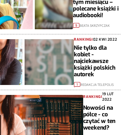
tym miesiącu –
polecane książki i
audiobooki!
BEATA SKRZYPCZAK
5
RANKINGI
02 KWI 2022
Nie tylko dla
kobiet -
najciekawsze
książki polskich
autorek
REDAKCJA TELEPOLIS
1
19 LUT
RANKINGI
2022
Nowości na
półce - co
czytać w ten
weekend?