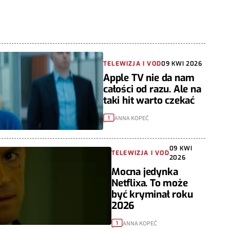
TELEWIZJA I VOD
09 KWI 2026
Apple TV nie da nam
całości od razu. Ale na
taki hit warto czekać
ANNA KOPEĆ
1
09 KWI
TELEWIZJA I VOD
2026
Mocna jedynka
Netflixa. To może
być kryminał roku
2026
ANNA KOPEĆ
1