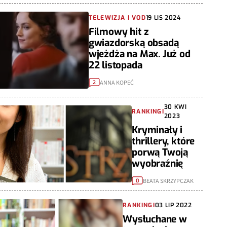
TELEWIZJA I VOD
19 LIS 2024
Filmowy hit z
gwiazdorską obsadą
wjeżdża na Max. Już od
22 listopada
ANNA KOPEĆ
2
30 KWI
RANKINGI
2023
Kryminały i
thrillery, które
porwą Twoją
wyobraźnię
BEATA SKRZYPCZAK
0
RANKINGI
03 LIP 2022
Wysłuchane w