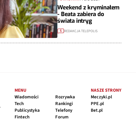
Weekend z kryminałem
- Beata zabiera do
świata intryg
REDAKCJA TELEPOLIS
5
MENU
NASZE STRONY
Wiadomości
Rozrywka
Meczyki.pl
Tech
Rankingi
PPE.pl
y
Publicystyka
Telefony
Bet.pl
Fintech
Forum