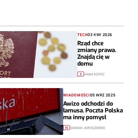
TECH
03 KWI 2026
Rząd chce
zmiany prawa.
Znajdą cię w
domu
ANNA KOPEĆ
3
WIADOMOŚCI
05 WRZ 2025
Awizo odchodzi do
lamusa. Poczta Polska
ma inny pomysł
DAMIAN JAROSZEWSKI
16