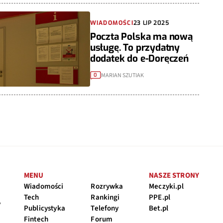
WIADOMOŚCI
23 LIP 2025
Poczta Polska ma nową
usługę. To przydatny
dodatek do e-Doręczeń
MARIAN SZUTIAK
0
MENU
NASZE STRONY
Wiadomości
Rozrywka
Meczyki.pl
Tech
Rankingi
PPE.pl
y
Publicystyka
Telefony
Bet.pl
Fintech
Forum