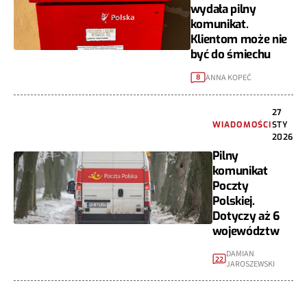
wydała pilny
komunikat.
Klientom może nie
być do śmiechu
ANNA KOPEĆ
8
27
WIADOMOŚCI
STY
2026
Pilny
komunikat
Poczty
Polskiej.
Dotyczy aż 6
województw
DAMIAN
22
JAROSZEWSKI