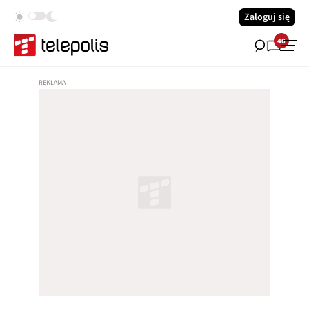
Zaloguj się
40