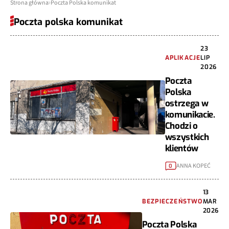
Strona główna
Poczta Polska komunikat
Poczta polska komunikat
23
APLIKACJE
LIP
2026
Poczta
Polska
ostrzega w
komunikacie.
Chodzi o
wszystkich
klientów
ANNA KOPEĆ
0
13
BEZPIECZEŃSTWO
MAR
2026
Poczta Polska