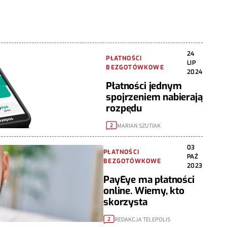
24
PŁATNOŚCI
LIP
BEZGOTÓWKOWE
2024
Płatności jednym
spojrzeniem nabierają
rozpędu
MARIAN SZUTIAK
2
03
PŁATNOŚCI
PAŹ
BEZGOTÓWKOWE
2023
PayEye ma płatności
online. Wiemy, kto
skorzysta
REDAKCJA TELEPOLIS
2