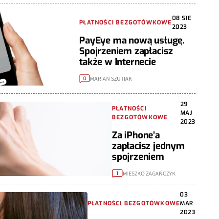
08 SIE
PŁATNOŚCI BEZGOTÓWKOWE
2023
PayEye ma nową usługę.
Spojrzeniem zapłacisz
także w Internecie
MARIAN SZUTIAK
0
29
PŁATNOŚCI
MAJ
BEZGOTÓWKOWE
2023
Za iPhone’a
zapłacisz jednym
spojrzeniem
MIESZKO ZAGAŃCZYK
1
03
PŁATNOŚCI BEZGOTÓWKOWE
MAR
2023