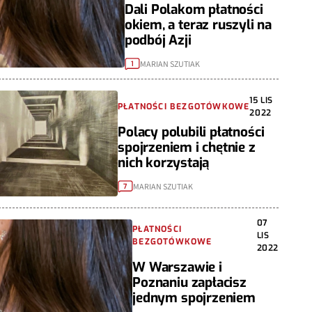
Dali Polakom płatności
okiem, a teraz ruszyli na
podbój Azji
MARIAN SZUTIAK
1
15 LIS
PŁATNOŚCI BEZGOTÓWKOWE
2022
Polacy polubili płatności
spojrzeniem i chętnie z
nich korzystają
MARIAN SZUTIAK
7
07
PŁATNOŚCI
LIS
BEZGOTÓWKOWE
2022
W Warszawie i
Poznaniu zapłacisz
jednym spojrzeniem