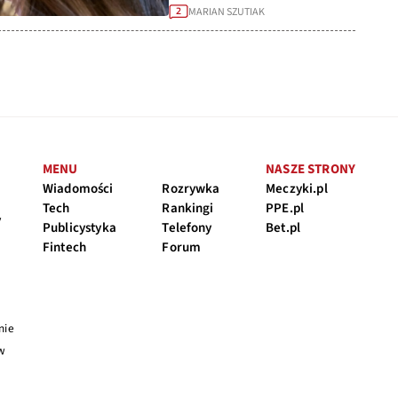
MARIAN SZUTIAK
2
MENU
NASZE STRONY
Wiadomości
Rozrywka
Meczyki.pl
Tech
Rankingi
PPE.pl
y
Publicystyka
Telefony
Bet.pl
Fintech
Forum
nie
 w