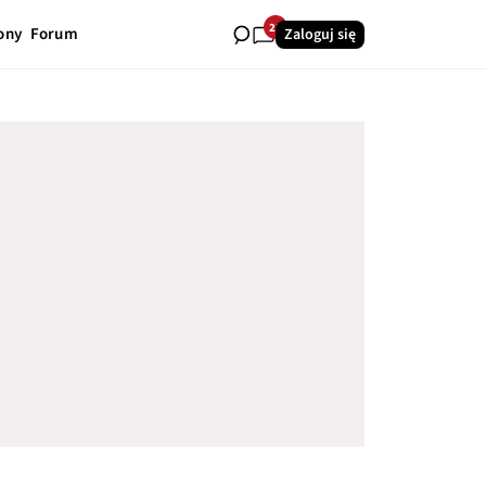
28
ony
Forum
Zaloguj się