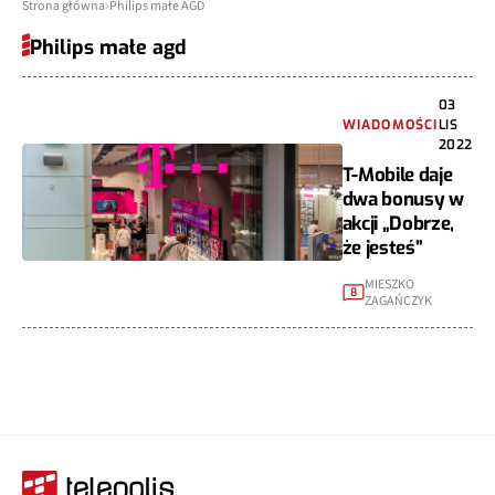
Strona główna
Philips małe AGD
Philips małe agd
03
WIADOMOŚCI
LIS
2022
T-Mobile daje
dwa bonusy w
akcji „Dobrze,
że jesteś”
MIESZKO
8
ZAGAŃCZYK