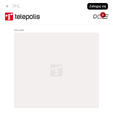
Zaloguj się
9