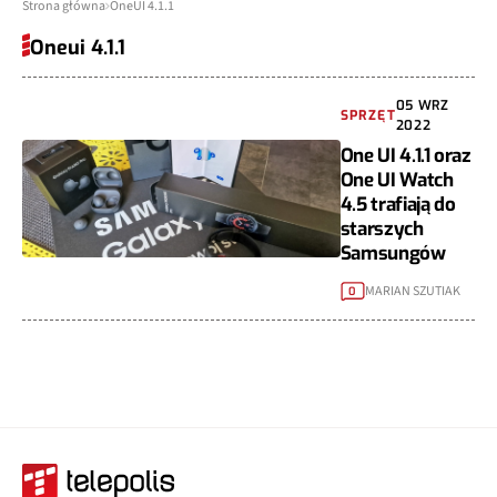
Strona główna
OneUI 4.1.1
Oneui 4.1.1
05 WRZ
SPRZĘT
2022
One UI 4.1.1 oraz
One UI Watch
4.5 trafiają do
starszych
Samsungów
MARIAN SZUTIAK
0