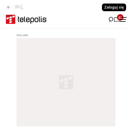
Zaloguj się
22