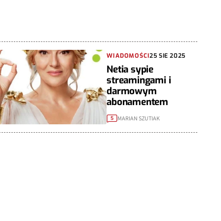
WIADOMOŚCI
25 SIE 2025
Netia sypie
streamingami i
darmowym
abonamentem
MARIAN SZUTIAK
5