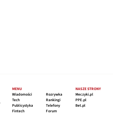
MENU
NASZE STRONY
Wiadomości
Rozrywka
Meczyki.pl
Tech
Rankingi
PPE.pl
y
Publicystyka
Telefony
Bet.pl
Fintech
Forum