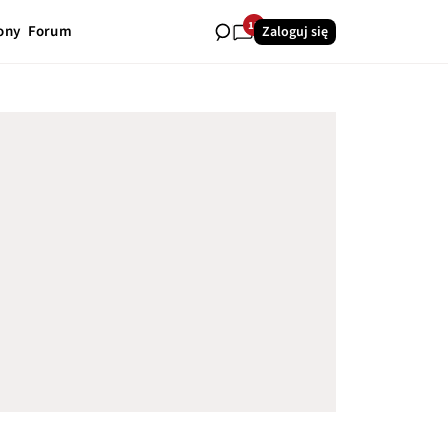
13
ony
Forum
Zaloguj się