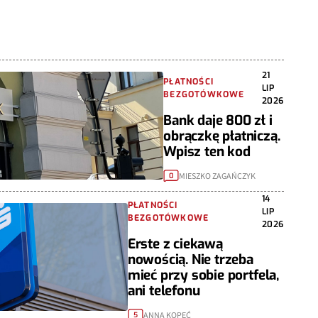
21
PŁATNOŚCI
LIP
BEZGOTÓWKOWE
2026
Bank daje 800 zł i
obrączkę płatniczą.
Wpisz ten kod
MIESZKO ZAGAŃCZYK
0
14
PŁATNOŚCI
LIP
BEZGOTÓWKOWE
2026
Erste z ciekawą
nowością. Nie trzeba
mieć przy sobie portfela,
ani telefonu
ANNA KOPEĆ
5