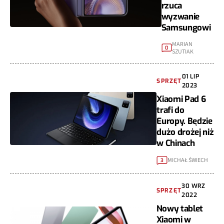
rzuca
wyzwanie
Samsungowi
MARIAN
0
SZUTIAK
01 LIP
SPRZĘT
2023
Xiaomi Pad 6
trafi do
Europy. Będzie
dużo drożej niż
w Chinach
MICHAŁ ŚWIECH
3
30 WRZ
SPRZĘT
2022
Nowy tablet
Xiaomi w