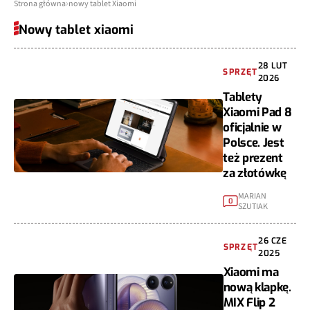
Strona główna
nowy tablet Xiaomi
Nowy tablet xiaomi
28 LUT
SPRZĘT
2026
Tablety
Xiaomi Pad 8
oficjalnie w
Polsce. Jest
też prezent
za złotówkę
MARIAN
0
SZUTIAK
26 CZE
SPRZĘT
2025
Xiaomi ma
nową klapkę.
MIX Flip 2