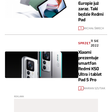
Europie już
zaraz. Taki
będzie Redmi
Pad
MICHAŁ ŚWIECH
1
11 SIE
SPRZĘT
2022
Xiaomi
prezentuje
smartfon
Redmi K50
Ultra i tablet
Pad 5 Pro
MARIAN SZUTIAK
2