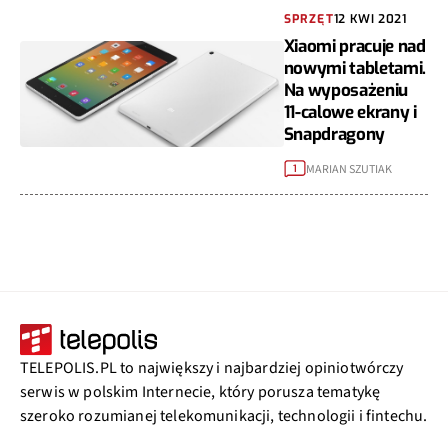
SPRZĘT
12 KWI 2021
Xiaomi pracuje nad
nowymi tabletami.
Na wyposażeniu
11-calowe ekrany i
Snapdragony
MARIAN SZUTIAK
1
TELEPOLIS.PL to największy i najbardziej opiniotwórczy
serwis w polskim Internecie, który porusza tematykę
szeroko rozumianej telekomunikacji, technologii i fintechu.