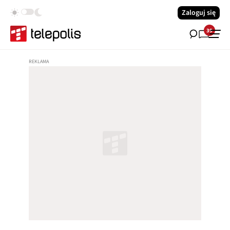
Zaloguj się
39