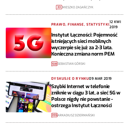
MIESZKO ZAGAŃCZYK
33
12 KWI
PRAWO, FINANSE, STATYSTYKI
2019
Instytut Łączności: Pojemność
istniejących sieci mobilnych
wyczerpie się już za 2-3 lata.
Konieczna zmiana norm PEM
SEBASTIAN GÓRSKI
108
DYSKUSJE O RYNKU
09 MAR 2019
Szybki Internet w telefonie
zniknie w ciągu 3 lat, a sieć 5G w
Polsce nigdy nie powstanie -
ostrzega Instytut Łączności
ARKADIUSZ DZIERMAŃSKI
355