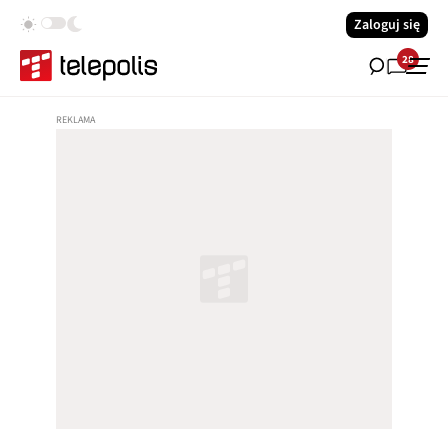
Zaloguj się
28