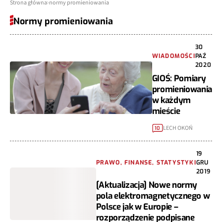
Strona główna
normy promieniowania
Normy promieniowania
30
WIADOMOŚCI
PAŹ
2020
GIOŚ: Pomiary
promieniowania
w każdym
mieście
LECH OKOŃ
10
19
PRAWO, FINANSE, STATYSTYKI
GRU
2019
[Aktualizacja] Nowe normy
pola elektromagnetycznego w
Polsce jak w Europie –
rozporządzenie podpisane