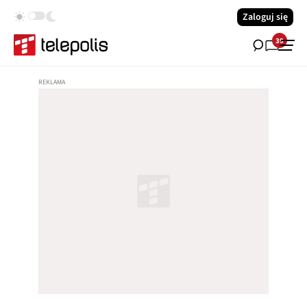
Zaloguj się
39