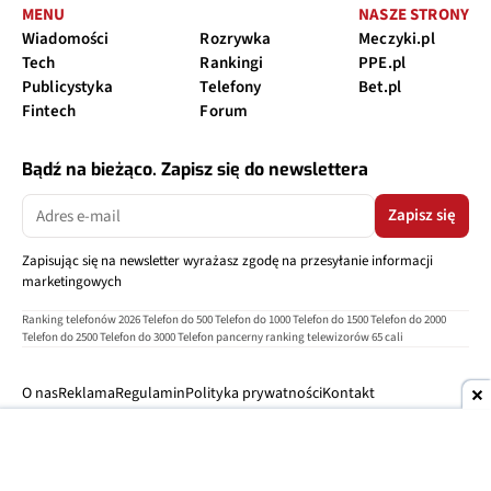
MENU
NASZE STRONY
Wiadomości
Rozrywka
Meczyki.pl
Tech
Rankingi
PPE.pl
Publicystyka
Telefony
Bet.pl
Fintech
Forum
Bądź na bieżąco. Zapisz się do newslettera
Zapisz się
Zapisując się na newsletter wyrażasz zgodę na przesyłanie informacji
marketingowych
Ranking telefonów 2026
Telefon do 500
Telefon do 1000
Telefon do 1500
Telefon do 2000
Telefon do 2500
Telefon do 3000
Telefon pancerny
ranking telewizorów 65 cali
O nas
Reklama
Regulamin
Polityka prywatności
Kontakt
Ustawienia prywatności
Copyright © 2004-2026
TELEPOLIS.PL
Telepolis.pl
jest częścią
OV Grupa sp. z o.o.