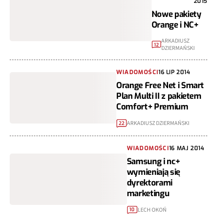
2015
Nowe pakiety
Orange i NC+
ARKADIUSZ
12
DZIERMAŃSKI
WIADOMOŚCI
16 LIP 2014
Orange Free Net i Smart
Plan Multi II z pakietem
Comfort+ Premium
ARKADIUSZ DZIERMAŃSKI
22
WIADOMOŚCI
16 MAJ 2014
Samsung i nc+
wymieniają się
dyrektorami
marketingu
LECH OKOŃ
10