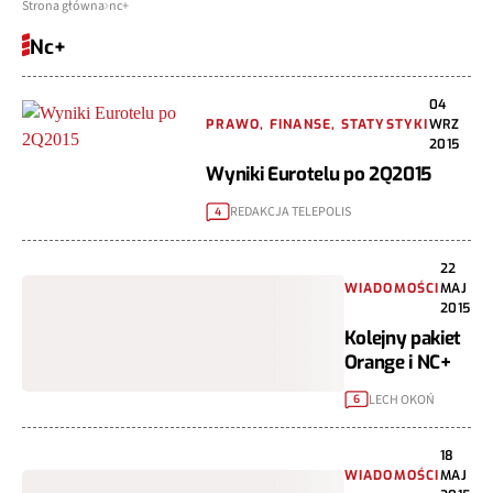
Strona główna
nc+
Nc+
04
PRAWO, FINANSE, STATYSTYKI
WRZ
2015
Wyniki Eurotelu po 2Q2015
REDAKCJA TELEPOLIS
4
22
WIADOMOŚCI
MAJ
2015
Kolejny pakiet
Orange i NC+
LECH OKOŃ
6
18
WIADOMOŚCI
MAJ