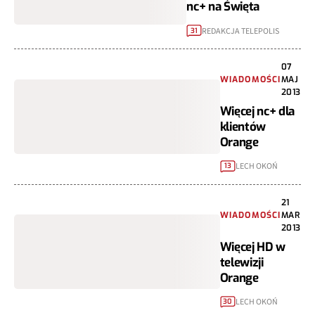
nc+ na Święta
REDAKCJA TELEPOLIS
31
07
WIADOMOŚCI
MAJ
2013
Więcej nc+ dla
klientów
Orange
LECH OKOŃ
13
21
WIADOMOŚCI
MAR
2013
Więcej HD w
telewizji
Orange
LECH OKOŃ
30