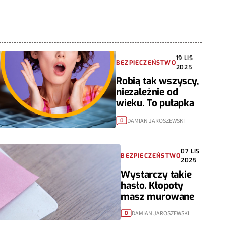
19 LIS
BEZPIECZEŃSTWO
2025
Robią tak wszyscy,
niezależnie od
wieku. To pułapka
DAMIAN JAROSZEWSKI
0
07 LIS
BEZPIECZEŃSTWO
2025
Wystarczy takie
hasło. Kłopoty
masz murowane
DAMIAN JAROSZEWSKI
0