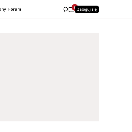
5
ony
Forum
Zaloguj się