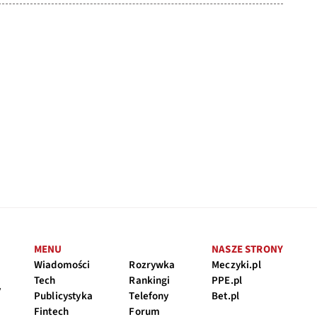
MENU
NASZE STRONY
Wiadomości
Rozrywka
Meczyki.pl
Tech
Rankingi
PPE.pl
y
Publicystyka
Telefony
Bet.pl
Fintech
Forum